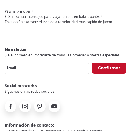
Página principal
Breadcrumb
El Shinkansen: consejos para viajar en el tren bala japonés
Tokaido Shinkansen: el tren de alta velocidad más rápido de Japón
Newsletter
¡Sé el primero en informarte de todas las novedad y ofertas especiales!
Email
Social networks
Síguenos en las redes sociales
Facebook
Instagram
Pinterest
Youtube
Información de contacto
C/ San Bernardo 17 – 7º Despacho 9, 28015 Madrid, España