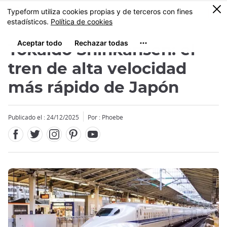
Facebook
Twitter
Instagram
Pinterest
Youtube
Tamaño
0
MENU
Tokaido Shinkansen: el
tren de alta velocidad
más rápido de Japón
Publicado el : 24/12/2025
Por : Phoebe