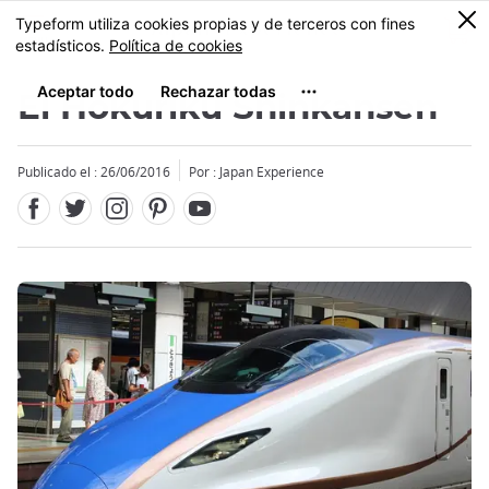
Facebook
Twitter
Instagram
Pinterest
Youtube
Tamaño
0
MENU
El Hokuriku Shinkansen
Publicado el : 26/06/2016
Por : Japan Experience
Close