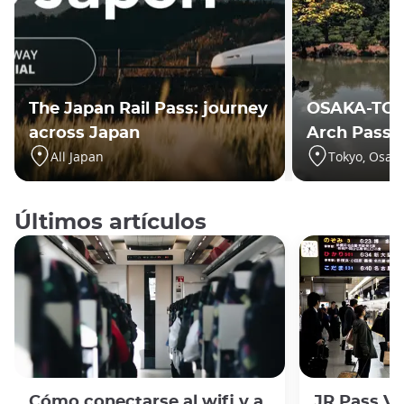
The Japan Rail Pass: journey
OSAKA-TO
across Japan
Arch Pass
All Japan
Tokyo, Osak
Últimos artículos
Cómo conectarse al wifi y a
JR Pass Ve