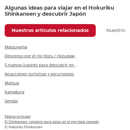
Algunas ideas para viajar en el Hokuriku
Shinkansen y descubrir Japón
Nuestros artículos relacionados
Nuestros
Matsuyama
Descenso por el río Hozu / Hozugawa Kudari
5 nuevos lugares para descubrir en Japón en 2022
Atracciones turísticas y excursiones
Matsue
Kamakura
Sendai
Página principal
Breadcrumb
El Shinkansen: consejos para viajar en el tren bala japonés
El Hokuriku Shinkansen