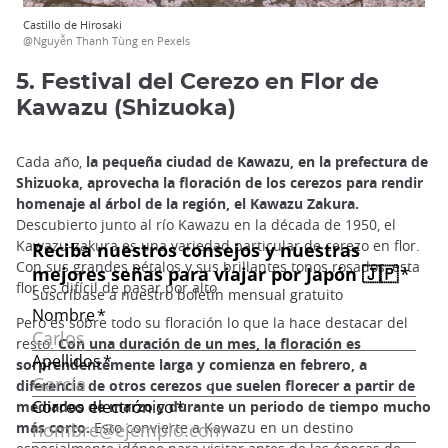
Castillo de Hirosaki
@Nguyễn Thanh Tùng en Pexels
5. Festival del Cerezo en Flor de
Kawazu (Shizuoka)
Cada año,
la pequeña ciudad de Kawazu, en la prefectura de
Shizuoka, aprovecha la floración de los cerezos para rendir
homenaje al árbol de la región, el Kawazu Zakura.
Descubierto junto al río Kawazu en la década de 1950, el
Kawazu-zakura es una variedad particular de cerezo en flor.
Con sus grandes pétalos y sus brillantes tonos rosados, esta
flor es difícil de pasar por alto.
Pero es sobre todo su floración lo que la hace destacar del
resto.
Con una duración de un mes, la floración es
sorprendentemente larga y comienza en febrero, a
diferencia de otros cerezos que suelen florecer a partir de
mediados de marzo y durante un periodo de tiempo mucho
más corto.
Esto convierte a Kawazu en un destino