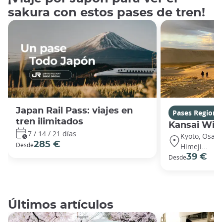
sakura con estos pases de tren!
Japan Rail Pass: viajes en
Pases Regiona
tren ilimitados
Kansai Wid
7 / 14 / 21 días
Kyoto, Osaka
285 €
Desde
Himeji...
39 €
Desde
Últimos artículos