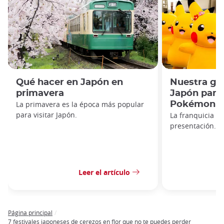
Qué hacer en Japón en
Nuestra guí
primavera
Japón para
La primavera es la época más popular
Pokémon
para visitar Japón.
La franquicia P
presentación.
Leer el artículo
Página principal
Breadcrumb
7 festivales japoneses de cerezos en flor que no te puedes perder