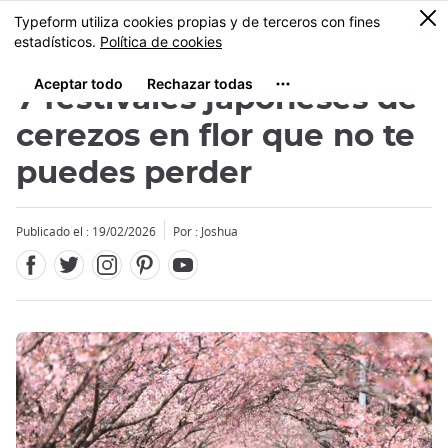
Facebook
Twitter
Instagram
Pinterest
Youtube
Tamaño
0
MENU
7 festivales japoneses de
cerezos en flor que no te
puedes perder
Publicado el : 19/02/2026
Por : Joshua