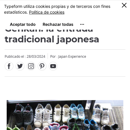
Facebook
Twitter
Instagram
Pinterest
Youtube
Tamaño
0
MENU
Genkan: la entrada
tradicional japonesa
Publicado el : 28/03/2024
Por : Japan Experience