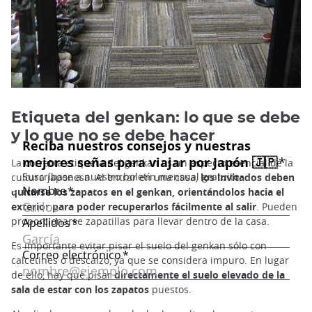
Etiqueta del genkan: lo que se debe
y lo que no se debe hacer
La correcta etiqueta del genkan es un aspecto esencial de la
cultura japonesa. Al entrar en una casa,
los invitados deben
quitarse los zapatos en el genkan, orientándolos hacia el
exterior para poder recuperarlos fácilmente al salir
. Pueden
proporcionarse zapatillas para llevar dentro de la casa.
Es importante evitar pisar el suelo del genkan sólo con
calcetines o descalzo, ya que se considera impuro. En lugar
de ello, hay que pisar
directamente el suelo elevado de la
sala de estar con los zapatos
puestos.