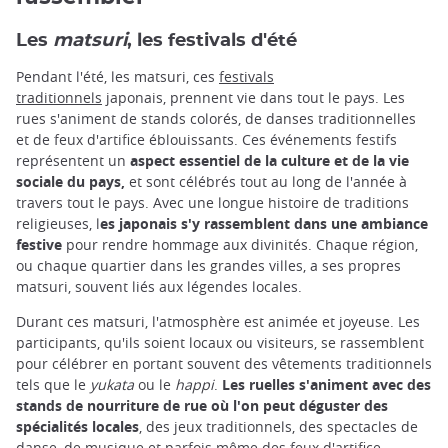
Les
matsuri
, les festivals d'été
Pendant l'été, les matsuri, ces
festivals
traditionnels
japonais, prennent vie dans tout le pays. Les
rues s'animent de stands colorés, de danses traditionnelles
et de feux d'artifice éblouissants. Ces événements festifs
représentent un
aspect essentiel de la culture et de la vie
sociale du pays,
et
sont célébrés tout au long de l'année à
travers tout le pays. Avec une longue histoire de traditions
religieuses, l
es japonais s'y rassemblent dans une ambiance
festive
pour rendre hommage aux divinités. Chaque région,
ou chaque quartier dans les grandes villes, a ses propres
matsuri, souvent liés aux légendes locales.
Durant ces matsuri, l'atmosphère est animée et joyeuse. Les
participants, qu'ils soient locaux ou visiteurs, se rassemblent
pour célébrer en portant souvent des vêtements traditionnels
tels que le
yukata
ou le
happi
.
Les ruelles s'animent avec des
stands de nourriture de rue où l'on peut déguster des
spécialités locales
, des jeux traditionnels, des spectacles de
danse, de musique et parfois même des feux d'artifice