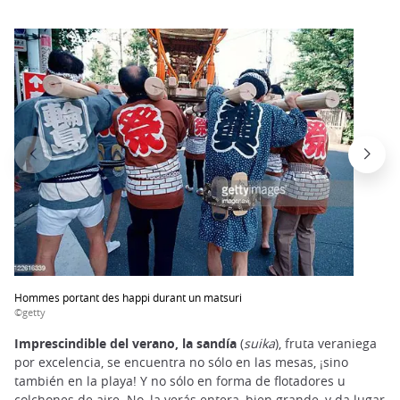
Hommes portant des happi durant un matsuri
©getty
Imprescindible del verano, la sandía
(
suika
), fruta veraniega
por excelencia, se encuentra no sólo en las mesas, ¡sino
también en la playa! Y no sólo en forma de flotadores u
colchones de aire. No, la verás entera, bien grande, y da lugar