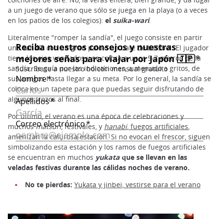
a un juego de verano que sólo se juega en la playa (o a veces
en los patios de los colegios):
el
suika-wari
.
Literalmente "romper la sandía", el juego consiste en partir
una sandía con un gran palo o un bate de béisbol. El jugador
tiene los ojos vendados y se coloca a unos 5-7 metros de la
sandía. Se guía por las indicaciones, a menudo a gritos, de
sus amigos hasta llegar a su meta. Por lo general, la sandía se
coloca en un tapete para que puedas seguir disfrutando de
algunos trozos al final.
Por último, el verano es una época de celebraciones y
muchos
matsuri
, festivales, y
hanabi
, fuegos artificiales
,
amenizan la calurosa estación. Si no evocan el frescor, siguen
simbolizando esta estación y los ramos de fuegos artificiales
se encuentran en muchos
yukata
que se llevan en las
veladas festivas durante las cálidas noches de verano.
No te pierdas:
Yukata y jinbei, vestirse para el verano