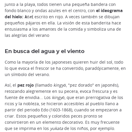
junto a la playa, todos tienen una pequeña bandera con
fondo blanco y ondas azules en el centro, con
el ideograma
del hielo:
kōri
, escrito en rojo. A veces también se dibujan
pequeños pájaros en ella. La visión de esta banderita hace
entusiasma a los amantes de la comida y simboliza una de
las alegrías del verano
En busca del agua y el viento
Como la mayoría de los japoneses quieren huir del sol, todo
lo que evoca el frescor se ha convertido, paradójicamente, en
un símbolo del verano.
Así, el
pez rojo
(llamado
kingyō
, "pez dorado" en japonés),
retozando alegremente en su pecera, evoca frescura y es
fuente de envidia... Los
kingyō
, que eran prerrogativa de los
ricos y la nobleza, se hicieron accesibles al pueblo llano a
partir del periodo Edo (1603-1868), cuando se empezaron a
criar. Estos pequeños y coloridos peces pronto se
convirtieron en un elemento decorativo. Es muy frecuente
que se imprima en los
yukata
de los niños, por ejemplo.