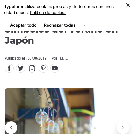
Facebook
Twitter
Instagram
Pinterest
Youtube
Tamaño
0
MENU
Símbolos del verano en
Japón
Publicado el : 07/08/2019
Por : I.D.O
Close
Close