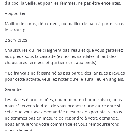
d'alcool la veille, et pour les femmes, ne pas être enceintes.
Takigyo, le rituel de la cascade ©️Ishi/PIXTA
À apporter :
Maillot de corps, débardeur, ou maillot de bain à porter sous
le karate-gi
2 serviettes
Chaussures qui ne craignent pas l'eau et que vous garderez
aux pieds sous la cascade (évitez les sandales, il faut des
chaussures fermées et qui tiennent aux pieds)
* Le français ne faisant hélas pas partie des langues prévues
pour cette activité, veuillez noter qu'elle aura lieu en anglais.
Garantie :
Les places étant limitées, notamment en haute saison, nous
nous réservons le droit de vous proposer une autre date si
celle que vous avez demandée n'est pas disponible. Si nous
ne sommes pas en mesure de répondre à votre demande,
nous annulerons votre commande et vous rembourserons
intégralement.