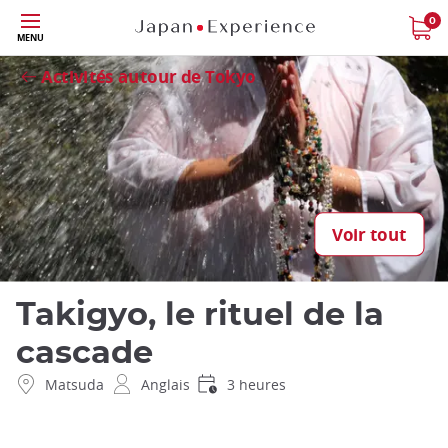
Skip
0
Fermer
MENU
to
main
Activités autour de Tokyo
content
Voir tout
Takigyo, le rituel de la
cascade
Matsuda
Anglais
3 heures