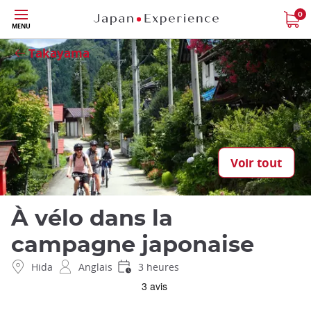
Skip
0
Fermer
MENU
to
main
Takayama
content
Voir tout
À vélo dans la
campagne japonaise
Hida
Anglais
3 heures