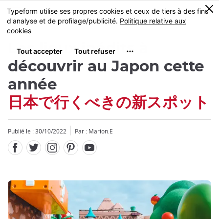
Facebook
Twitter
Instagram
Pinterest
Youtube
Skip
0
MENU
to
main
content
Les lieux inédits à
découvrir au Japon cette
année
日本で行くべきの新スポット
Publié le : 30/10/2022
Par : Marion.E