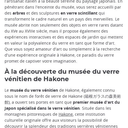
l'artisanat italien à la beauté sereine du paysage japonais. En
pénétrant dans l'enceinte du musée, vous serez accueilli par
des
arbres
et des sculptures
en verre scintillant
qui
transforment le cadre naturel en un pays des merveilles. Le
musée abrite non seulement des objets en verre rares datant
du XVe au XVIIIe siècle, mais il propose également des
expériences interactives et des espaces de jardin qui mettent
en valeur la polyvalence du verre en tant que forme d'art.
Que vous soyez amateur d'art ou simplement à la recherche
d'une expérience originale à Hakone, ce paradis du verre
promet de captiver votre imagination.
À la découverte du musée du verre
vénitien de Hakone
Le
musée du verre vénitien
de Hakone, également connu
sous le nom de forêt de verre de Hakone (箱根ガラスの森美術
館), a ouvert ses portes en tant que
premier musée d'art du
Japon spécialisé dans le verre vénitien
. Située dans les
montagnes pittoresques de
Hakone
, cette institution
culturelle originale offre aux visiteurs la possibilité de
découvrir la splendeur des traditions verrières vénitiennes