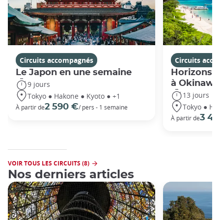
Circuits accompagnés
Circuits acc
Le Japon en une semaine
Horizons j
à Okinawa
9 jours
13 jours
Tokyo ● Hakone ● Kyoto ● +1
Tokyo ● Ha
2 590 €
À partir de
/ pers - 1 semaine
3 49
À partir de
VOIR TOUS LES CIRCUITS (8)
Nos derniers articles