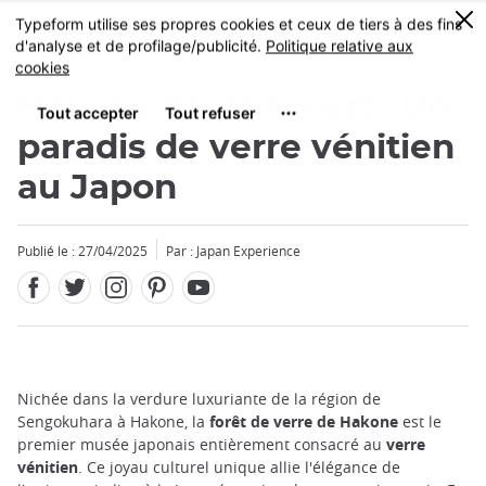
Facebook
Twitter
Instagram
Pinterest
Youtube
Skip
0
MENU
to
main
content
Hakone Glass Forest : Un
paradis de verre vénitien
au Japon
Publié le : 27/04/2025
Par : Japan Experience
Nichée dans la verdure luxuriante de la région de
Sengokuhara à Hakone, la
forêt de verre de Hakone
est le
premier musée japonais entièrement consacré au
verre
vénitien
. Ce joyau culturel unique allie l'élégance de