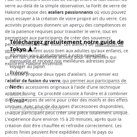
verre au-delà de la simple observation, la Forêt de verre de
Hakone propose des
ateliers passionnants
où vous pouvez
vous essayer à la création de votre propre art du verre. Ces
activités pratiques donnent un aperçu des compétences et
de la patience requises pour travailler le verre, tout en
permettant aux participants de créer des souvenirs
personnalisés de leur visite. Les ateliers de
fabrication de
verre
conviennent aussi bien aux adultes qu'aux enfants, ce
qui en fait une excellente activité pour les familles qui
explorent Hakone ensemble.
Le musée propose deux types d'ateliers. Le premier est
l'
atelier de fusion du verre
, qui permet aux participants de
créer des accessoires originaux à l'aide d'une technique
appelée fusing. Ce procédé consiste à fondre et à combiner
différents types de verre pour créer des motifs et des effets
uniques. Avec plus de dix types d'accessoires disponibles,
chaque participant peut créer une pièce totalement unique.
L'expérience dure environ 15 à 20 minutes, après quoi la
création doit être chauffée et refroidie correctement. Les
pièces finies peuvent être expédiées dans le pays ou