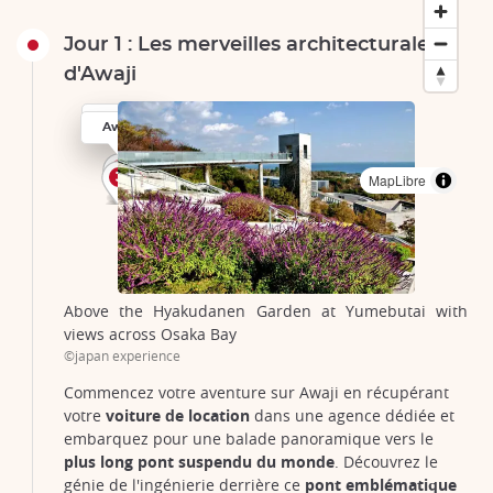
Jour 1 : Les merveilles architecturales
d'Awaji
Akashi
Akashi
Kobe
Kobe
Kobe
Awaji
MapLibre
Above the Hyakudanen Garden at Yumebutai with
views across Osaka Bay
©japan experience
Commencez votre aventure sur Awaji en récupérant
votre
voiture de location
dans une agence dédiée et
embarquez pour une balade panoramique vers le
plus long pont suspendu du monde
. Découvrez le
génie de l'ingénierie derrière ce
pont emblématique