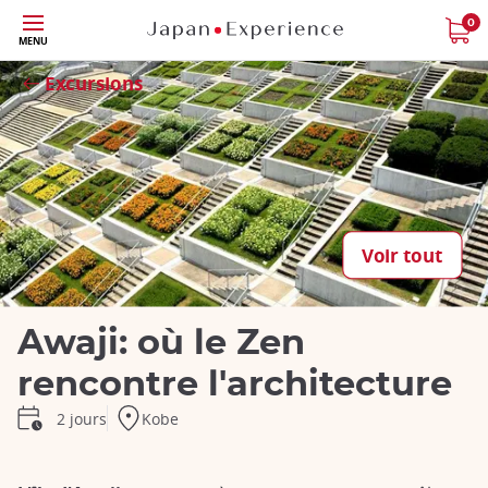
Skip
0
MENU
to
Fermer
main
Excursions
content
Voir tout
Awaji: où le Zen
rencontre l'architecture
Kobe
2 jours