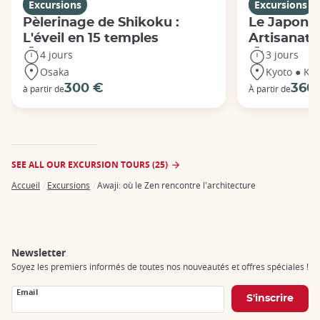
Excursions
Excursions
Pèlerinage de Shikoku :
Le Japon de
L'éveil en 15 temples
Artisanat 
4 jours
3 jours
Osaka
Kyoto ● Ka
300 €
360
à partir de
À partir de
SEE ALL OUR EXCURSION TOURS (25)
Accueil
Excursions
Awaji: où le Zen rencontre l'architecture
Breadcrumb
Newsletter
Soyez les premiers informés de toutes nos nouveautés et offres spéciales !
Email