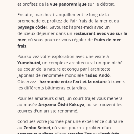
et profitez de la
vue panoramique
sur le détroit.
Ensuite, marchez tranquillement le long de la
promenade et profitez de l'air frais de la mer et du
paysage côtier
. Savourez l'après-midi avec un
délicieux déjeuner dans un
restaurant avec vue sur la
mer
, où vous pourrez vous régaler de
fruits de mer
frais
.
Poursuivez votre exploration avec une visite à
Yumebutai
, un complexe architectural unique niché
au coeur de la nature et conçu par l'architecte
japonais de renommée mondiale
Tadao Andô
.
Observez l'
harmonie entre l'art et la nature
à travers
les différents bâtiments et jardins.
Pour les amateurs d'art, un court trajet vous mènera
au musée
Artyama Ôishi Kakuya
, où se trouvent les
œuvres d'un artiste renommé.
Concluez votre journée par une expérience culinaire
au
Zenbo Seinei
, où vous pourrez profiter d'un
somptueux dîner
, d'une
retraite Zen
et d'
activités
,