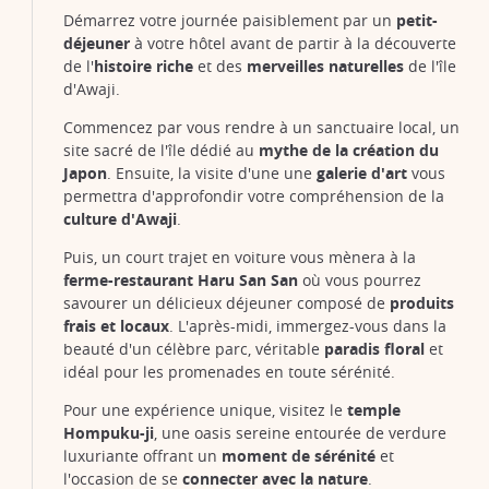
Démarrez votre journée paisiblement par un
petit-
déjeuner
à votre hôtel avant de partir à la découverte
de l'
histoire riche
et des
merveilles naturelles
de l'île
d'Awaji.
Commencez par vous rendre à un sanctuaire local, un
site sacré de l'île dédié au
mythe de la création du
Japon
. Ensuite, la visite d'une une
galerie d'art
vous
permettra d'approfondir votre compréhension de la
The Hyakudanen, 100 stepped gardens cascading down the
culture d'Awaji
.
hillside at Awaji Yumebutai
©japan experience
Puis, un court trajet en voiture vous mènera à la
ferme-restaurant Haru San San
où vous pourrez
savourer un délicieux déjeuner composé de
produits
frais et locaux
. L'après-midi, immergez-vous dans la
beauté d'un célèbre parc, véritable
paradis floral
et
idéal pour les promenades en toute sérénité.
Pour une expérience unique, visitez le
temple
Hompuku-ji
, une oasis sereine entourée de verdure
luxuriante offrant un
moment de sérénité
et
l'occasion de se
connecter avec la nature
.