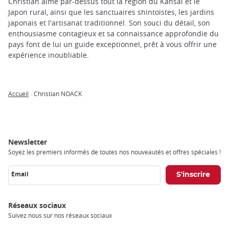
trap
Christian aime par-dessus tout la région du Kansai et le
after
Japon rural, ainsi que les sanctuaires shintoïstes, les jardins
an
japonais et l'artisanat traditionnel. Son souci du détail, son
iframe
enthousiasme contagieux et sa connaissance approfondie du
pays font de lui un guide exceptionnel, prêt à vous offrir une
expérience inoubliable.
Accueil
Christian NOACK
Breadcrumb
Newsletter
Soyez les premiers informés de toutes nos nouveautés et offres spéciales !
Email
Réseaux sociaux
Suivez nous sur nos réseaux sociaux