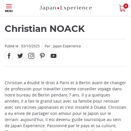
Facebook
Twitter
Instagram
Pinterest
Youtube
Skip
0
MENU
to
main
content
Christian NOACK
Publié le : 03/10/2025
Par : Japan Experience
Fermer
Add
Christian a étudié le droit à Paris et à Berlin avant de changer
mask
de profession pour travailler comme conseiller voyage dans
focusable
notre bureau de Berlin pendant 7 ans. Il y a quelques
element
années, il a fait le grand saut avec sa famille pour renouer
for
avec ses racines japonaises et s'est installé à Osaka. Christian
loop
a eu envie de partager son amour pour le Japon sur le
on
terrain: aujourd'hui, il est devenu guide touristique au sein
focus
de Japan Experience. Passionné par le pays et sa culture,