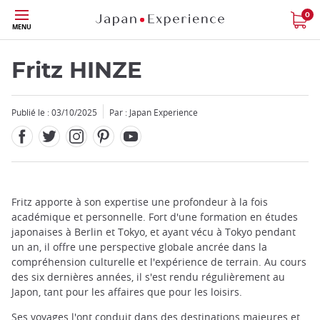
Facebook
Twitter
Instagram
Pinterest
Youtube
Skip
0
MENU
to
main
content
Fritz HINZE
Publié le : 03/10/2025
Par : Japan Experience
Fermer
Add
Fritz apporte à son expertise une profondeur à la fois
mask
académique et personnelle. Fort d'une formation en études
focusable
japonaises à Berlin et Tokyo, et ayant vécu à Tokyo pendant
element
un an, il offre une perspective globale ancrée dans la
for
compréhension culturelle et l'expérience de terrain. Au cours
loop
des six dernières années, il s'est rendu régulièrement au
on
Japon, tant pour les affaires que pour les loisirs.
focus
Ses voyages l'ont conduit dans des destinations majeures et