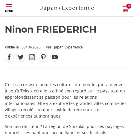
Facebook
Twitter
Instagram
Pinterest
Youtube
Skip
0
MENU
to
main
content
Ninon FRIEDERICH
Publié le : 03/10/2025
Par : Japan Experience
Fermer
Add
C’est sa curiosité pour les cultures du monde qui l’a menée
mask
jusqu’à Tokyo, où elle a affiné son regard sur le pays tout en
focusable
approfondissant sa passion pour les relations
element
internationales. Elle y a exploré les grandes villes comme les
for
villages reculés, toujours avide de rencontres et
loop
d’expériences authentiques.
on
Son lieu de cœur ? La région de Shikoku, pour ses paysages
focus
naturels, ses habitants accueillants et ses festivals