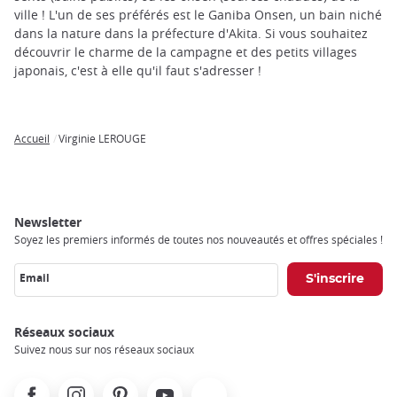
trap
ville ! L'un de ses préférés est le Ganiba Onsen, un bain niché
after
dans la nature dans la préfecture d'Akita. Si vous souhaitez
an
découvrir le charme de la campagne et des petits villages
iframe
japonais, c'est à elle qu'il faut s'adresser !
Accueil
Virginie LEROUGE
Breadcrumb
Newsletter
Soyez les premiers informés de toutes nos nouveautés et offres spéciales !
Email
Réseaux sociaux
Suivez nous sur nos réseaux sociaux
Facebook
Instagram
Pinterest
Youtube
X