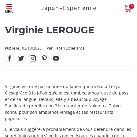
Facebook
Twitter
Instagram
Pinterest
Youtube
Skip
0
MENU
to
main
content
Virginie LEROUGE
Publié le : 03/10/2025
Par : Japan Experience
Fermer
Add
Virginie est une passionnée du Japon qui a vécu à Tokyo.
mask
C'est grâce à la J-Pop qu'elle est tombée amoureuse du pays
focusable
et de sa langue. Depuis, elle y a beaucoup voyagé.
element
Son lieu de prédilection ? Le quartier de Nakano à Tokyo,
for
connu pour son ambiance vintage et ses restaurants
loop
populaires.
on
Elle vous suggérera probablement de vous détendre dans les
focus
sentō (bains publics) ou les onsen (sources chaudes) de la