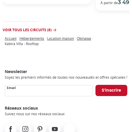
3 49
À partir de
VOIR TOUS LES CIRCUITS (8)
Accueil
Hébergements
Location maison
Okinawa
Breadcrumb
Kabira Villa - Rooftop
Newsletter
Soyez les premiers informés de toutes nos nouveautés et offres spéciales !
Email
Réseaux sociaux
Suivez nous sur nos réseaux sociaux
Facebook
Instagram
Pinterest
Youtube
X