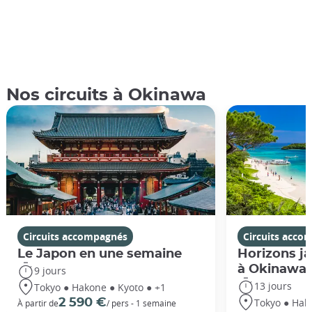
Nos circuits à Okinawa
Circuits accompagnés
Circuits acco
Le Japon en une semaine
Horizons ja
à Okinawa
9 jours
13 jours
Tokyo ● Hakone ● Kyoto ● +1
Tokyo ● Hak
2 590 €
À partir de
/ pers - 1 semaine