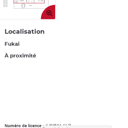
Agrandir
l'image
Localisation
Fukai
À proximité
Numéro de licence
: 八保第R1-55号