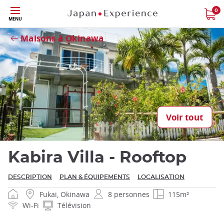
Skip
0
MENU
to
Fermer
main
Maisons à Okinawa
content
Fermer
Voir tout
Kabira Villa - Rooftop
DESCRIPTION
PLAN & ÉQUIPEMENTS
LOCALISATION
Fukai, Okinawa
8 personnes
115m²
Wi-Fi
Télévision