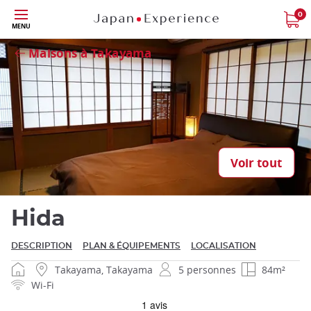
Skip
0
MENU
to
Fermer
main
Maisons à Takayama
content
Fermer
Voir tout
Hida
DESCRIPTION
PLAN & ÉQUIPEMENTS
LOCALISATION
Takayama, Takayama
5 personnes
84m²
Wi-Fi