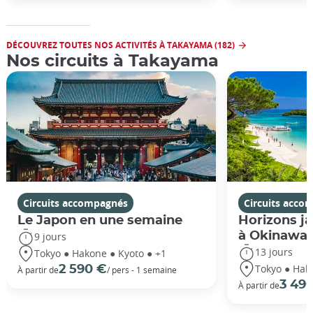
DÉCOUVREZ TOUTES NOS ACTIVITÉS À TAKAYAMA (182)
Nos circuits à Takayama
Circuits accompagnés
Circuits acco
Le Japon en une semaine
Horizons ja
à Okinawa
9 jours
13 jours
Tokyo ● Hakone ● Kyoto ● +1
Tokyo ● Hak
2 590 €
À partir de
/ pers - 1 semaine
3 49
À partir de