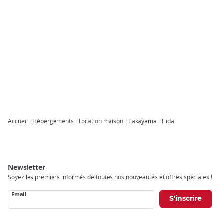
Accueil
Hébergements
Location maison
Takayama
Hida
Breadcrumb
Newsletter
Soyez les premiers informés de toutes nos nouveautés et offres spéciales !
Email