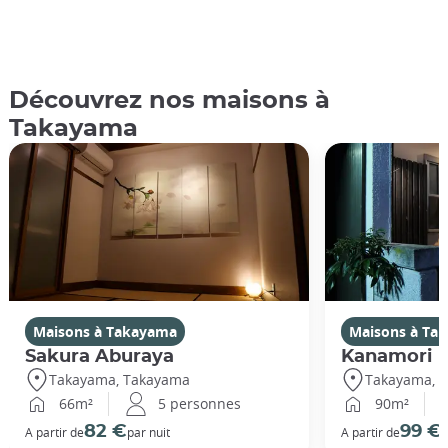
Découvrez nos maisons à
Takayama
Maisons à Takayama
Maisons à Ta
Sakura Aburaya
Kanamori
Takayama, Takayama
Takayama, 
66m²
5 personnes
90m²
82 €
99 €
A partir de
par nuit
A partir de
p