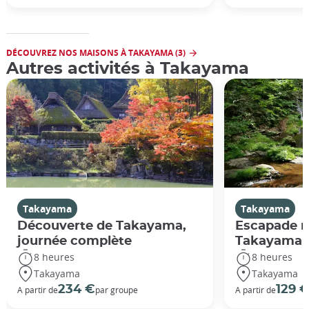
DÉCOUVREZ NOS MAISONS À TAKAYAMA (3)
Autres activités à Takayama
Takayama
Takayama
Découverte de Takayama,
Escapade r
journée complète
Takayama
8 heures
8 heures
Takayama
Takayama
234 €
129 
A partir de
par groupe
A partir de