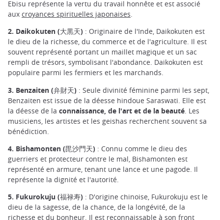
Ebisu représente la vertu du travail honnête et est associé
aux
croyances spirituelles japonaises
.
2. Daikokuten (大黒天)
: Originaire de l'Inde, Daikokuten est
le dieu de la richesse, du commerce et de l'agriculture. Il est
souvent représenté portant un maillet magique et un sac
rempli de trésors, symbolisant l'abondance. Daikokuten est
populaire parmi les fermiers et les marchands.
3. Benzaiten (弁財天)
: Seule divinité féminine parmi les sept,
Benzaiten est issue de la déesse hindoue Saraswati. Elle est
la déesse de la
connaissance, de l'art et de la beauté
. Les
musiciens, les artistes et les geishas recherchent souvent sa
bénédiction.
4. Bishamonten (毘沙門天)
: Connu comme le dieu des
guerriers et protecteur contre le mal, Bishamonten est
représenté en armure, tenant une lance et une pagode. Il
représente la dignité et l'autorité.
5. Fukurokuju (福禄寿)
: D'origine chinoise, Fukurokuju est le
dieu de la sagesse, de la chance, de la longévité, de la
richesse et du bonheur. Il est reconnaissable à son front