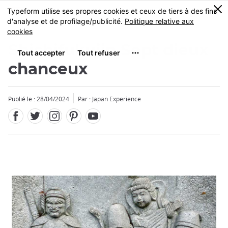
Facebook
Twitter
Instagram
Pinterest
Youtube
Skip
0
MENU
to
main
content
Shichifukujin Sept dieux
chanceux
Publié le : 28/04/2024
Par : Japan Experience