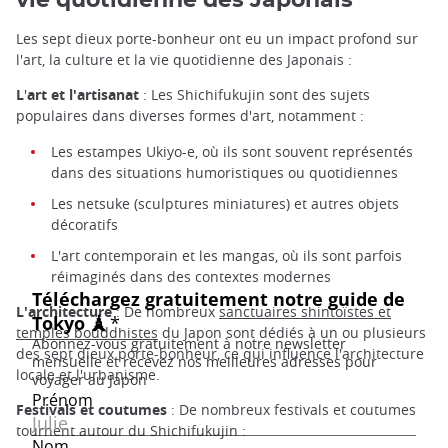
vie quotidienne des Japonais
Les sept dieux porte-bonheur ont eu un impact profond sur
l'art, la culture et la vie quotidienne des Japonais :
L
'
art et l'artisanat
: Les Shichifukujin sont des sujets
populaires dans diverses formes d'art, notamment :
Les estampes Ukiyo-e, où ils sont souvent représentés
dans des situations humoristiques ou quotidiennes
Les netsuke (sculptures miniatures) et autres objets
décoratifs
L'art contemporain et les mangas, où ils sont parfois
réimaginés dans des contextes modernes
L'architecture
: De nombreux
sanctuaires shintoïstes et
temples bouddhistes
du Japon sont dédiés à un ou plusieurs
des sept dieux porte-bonheur, ce qui influence l'architecture
locale et l'urbanisme.
Festivals et coutumes
: De nombreux festivals et coutumes
tournent autour du Shichifukujin :