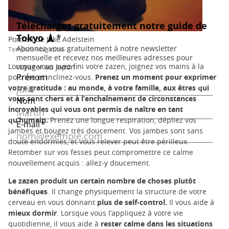
Portrait de Jake Adelstein
Tempura Magazine
Lorsque vous avez fini votre zazen, joignez vos mains à la
poitrine et inclinez-vous.
Prenez un moment pour exprimer
votre gratitude : au monde, à votre famille, aux êtres qui
vous sont chers et à l’enchaînement de circonstances
incroyables qui vous ont permis de naître en tant
qu’humain.
Prenez une longue respiration, dépliez vos
jambes et bougez très doucement. Vos jambes sont sans
doute endormies, et vous relever peut être périlleux.
Retomber sur vos fesses peut compromettre ce calme
nouvellement acquis : allez-y doucement.
Le zazen produit un certain nombre de choses plutôt
bénéfiques
. Il change physiquement la structure de votre
cerveau en vous donnant
plus de self-control.
Il vous aide à
mieux dormir
. Lorsque vous l’appliquez à votre vie
quotidienne, il vous aide à
rester calme dans les situations