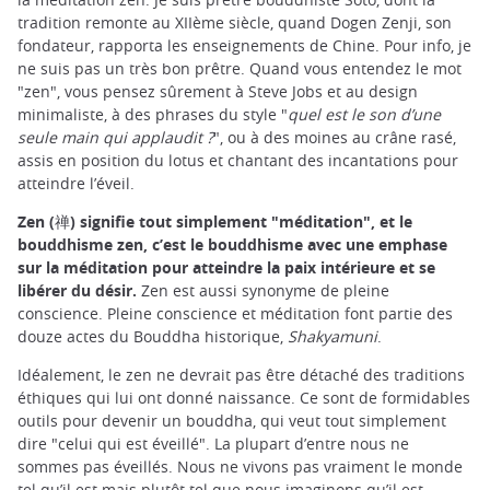
tradition remonte au XIIème siècle, quand Dogen Zenji, son
fondateur, rapporta les enseignements de Chine. Pour info, je
ne suis pas un très bon prêtre. Quand vous entendez le mot
"zen", vous pensez sûrement à Steve Jobs et au design
minimaliste, à des phrases du style "
quel est le son d’une
seule main qui applaudit ?
", ou à des moines au crâne rasé,
assis en position du lotus et chantant des incantations pour
atteindre l’éveil.
Zen (禅) signifie tout simplement "méditation", et le
bouddhisme zen, c’est le bouddhisme avec une emphase
sur la méditation pour atteindre la paix intérieure et se
libérer du désir.
Zen est aussi synonyme de pleine
conscience. Pleine conscience et méditation font partie des
douze actes du Bouddha historique,
Shakyamuni
.
Idéalement, le zen ne devrait pas être détaché des traditions
éthiques qui lui ont donné naissance. Ce sont de formidables
outils pour devenir un bouddha, qui veut tout simplement
dire "celui qui est éveillé". La plupart d’entre nous ne
sommes pas éveillés. Nous ne vivons pas vraiment le monde
tel qu’il est mais plutôt tel que nous imaginons qu’il est.