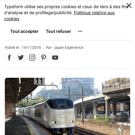
Facebook
Twitter
Instagram
Pinterest
Youtube
Skip
0
MENU
to
main
content
Gare de Shin-Osaka
Publié le : 14/11/2016
Par : Japan Experience