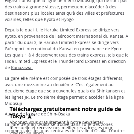
Higashi, ainsi que la ligne de métro Midosuji, qui ne sont pas
des trains à grande vitesse, permettent d'accéder à des
destinations plus locales ainsi qu'à des villes et préfectures
voisines, telles que Kyoto et Hyogo.
Depuis le quai 1, le Haruka Limited Express se dirige vers
Kyoto, en provenance de l'aéroport international du Kansai. À
partir du quai 3, le Haruka Limited Express se dirige vers
l'aéroport international du Kansai en provenance de Kyoto.
Les quais 1 à 4 desservent tous des trains express, tels que le
Hida Limited Express et le Thunderbird Express en direction
de
Kanazawa.
La gare elle-même est composée de trois étages différents,
avec une mezzanine au deuxième. C'est également au
deuxième étage que se trouvent les quais du Shinkansen et
les lignes JR. Le troisième étage permet d'accéder à la ligne
Midosuji.
Autour de la gare de Shin-Osaka
La gare de Shin-Osaka se trouve dans l'une des zones
commerciales les plus centrales de la ville d'Osaka. D'autres