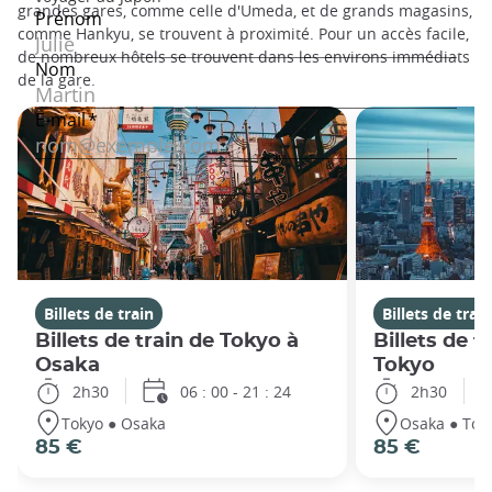
grandes gares, comme celle d'Umeda, et de grands magasins,
comme Hankyu, se trouvent à proximité. Pour un accès facile,
de nombreux hôtels se trouvent dans les environs immédiats
de la gare.
Billets de train
Billets de train
Billets de train de Tokyo à
Billets de t
Osaka
Tokyo
2h30
06 : 00 - 21 : 24
2h30
Tokyo ● Osaka
Osaka ● Tok
85 €
85 €