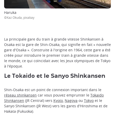
Haruka
©Kaz Okuda, pixabay
La principale gare du train à grande vitesse Shinkansen à
Osaka est la gare de Shin-Osaka, qui signifie en fait « nouvelle
gare d'Osaka ». Construite à l'origine en 1964, cette gare a été
créée pour introduire le premier train à grande vitesse dans
le monde, ce qui coïncidait avec les Jeux olympiques de Tokyo
à l'époque.
Le Tokaido et
le Sanyo Shinkansen
Shin-Osaka est un point de connexion important dans le
réseau shinkansen
car vous pouvez emprunter le
Tokaido
Shinkansen
(JR Central) vers
Kyoto
,
Nagoya
ou
Tokyo
et le
Sanyo Shinkansen (JR West) vers les gares d'Hiroshima et de
Hakata (Fukuoka).