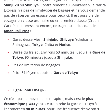
Shinjuku
ou
Shibuya
. Contrairement au Shinkansen, le Narita
Express n’a
pas de limitation de bagage
et ne vous demande
pas de réserver un espace pour ceux-ci. Il est possible de
voyager en classe ordinaire ou en première classe (Green
Car). Plus intéressant encore, ce trajet est inclus dans le
Japan Rail Pass
!
Gares desservies :
Shinjuku
,
Shibuya
, Yokohama,
Shinagawa,
Tokyo
, Chiba et
Narita.
Durée du trajet : Environs 53 minutes jusqu'à la
Gare de
Tokyo
, 90 minutes jusqu'à
Shinjuku
.
Pas de limitation de bagages.
Prix : 3140 yen depuis la
Gare de Tokyo
Ligne Sobu Line
(JR)
Ce n’est pas le moyen le plus rapide, mais c’est le
plus
économique
(1400 yen). Ce train relie la gare de Tokyo à
l'aéroport en
90 minutes
, pour une fréquence d'environ
1