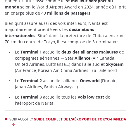
Haneda
. Il fut classé comme le
5ᵉ meilleur aéroport du
monde
selon le World Airport Award en 2024, année où il prit
en charge plus de 40
millions de passagers
.
Bien qu'il assure aussi des vols intérieurs, Narita est
majoritairement orienté vers les
destinations
internationales.
Situé dans la préfecture de Chiba à environ
70 km du centre de Tokyo, il est composé de 3 terminaux :
Le
Terminal 1
accueille
deux des alliances majeures
de
compagnies aériennes ⇾
Star Alliance
(Air Canada,
United Airlines, Lufthansa…) dans l'aile sud et
Skyteam
(Air France, Korean Air, China Airlines…) à l'aile nord.
Le
Terminal 2
accueille l'alliance
Oneworld
(Finnair,
Japan Airlines, British Airways…).
Le
Terminal 3
accueille tous les
vols low cost
de
l'aéroport de Narita.
VOIR AUSSI : //
GUIDE COMPLET DE L'AÉROPORT DE TOKYO-HANEDA