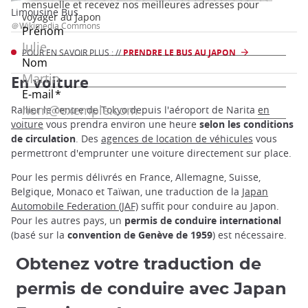
Limousine Bus
＠Wikimedia Commons
POUR EN SAVOIR PLUS : //
PRENDRE LE BUS AU JAPON
En voiture
Rallier le centre de Tokyo depuis l'aéroport de Narita
en
voiture
vous prendra environ une heure
selon les conditions
de circulation
. Des
agences de location de véhicules
vous
permettront d'emprunter une voiture directement sur place.
Pour les permis délivrés en France, Allemagne, Suisse,
Belgique, Monaco et Taïwan, une traduction de la
Japan
Automobile Federation (JAF)
suffit pour conduire au Japon.
Pour les autres pays, un
permis de conduire international
(basé sur la
convention de Genève de 1959
) est nécessaire.
Obtenez votre traduction de
permis de conduire avec Japan