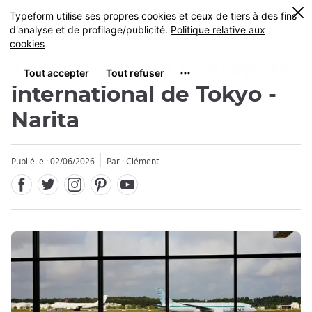
Facebook
Twitter
Instagram
Pinterest
Youtube
Skip
0
MENU
to
main
content
Tout savoir sur l'aéroport
international de Tokyo -
Narita
Fermer
Fermer
Publié le : 02/06/2026
Par : Clément