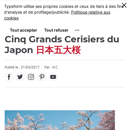
Facebook
Twitter
Instagram
Pinterest
Youtube
Skip
0
MENU
to
main
content
Nihon Godaizakura, les
Cinq Grands Cerisiers du
Japon
日本五大桜
Fermer
Publié le : 31/03/2017
Par : K.C.