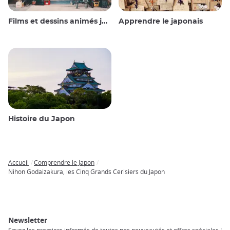
Films et dessins animés japonais
Apprendre le japonais
Histoire du Japon
Accueil
Comprendre le Japon
Breadcrumb
Nihon Godaizakura, les Cinq Grands Cerisiers du Japon
Newsletter
Soyez les premiers informés de toutes nos nouveautés et offres spéciales !