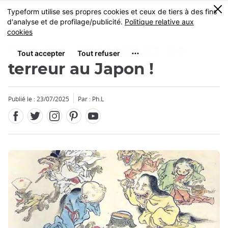
Facebook
Twitter
Instagram
Pinterest
Youtube
Skip
0
MENU
to
main
content
Cet été, frissonnez de
terreur au Japon !
Publié le : 23/07/2025
Par : Ph.L