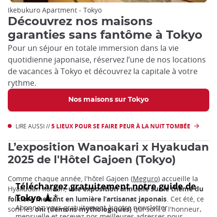
Ikebukuro Apartment - Tokyo
Découvrez nos maisons
garanties sans fantôme à Tokyo
Pour un séjour en totale immersion dans la vie
quotidienne japonaise, réservez l’une de nos locations
de vacances à Tokyo et découvrez la capitale à votre
rythme.
Nos maisons sur Tokyo
LIRE AUSSI //
5 LIEUX POUR SE FAIRE PEUR À LA NUIT TOMBÉE
L’exposition Wanoakari x Hyakudan
2025 de l'Hôtel Gajoen (Tokyo)
Comme chaque année, l'hôtel Gajoen (
Meguro
) accueille la
Hyakudan Kaidan,
une exposition annuelle sur le thème du
folklore mettant en lumière l’artisanat japonais
. Cet été, ce
sont les
oni (démons mythologiques)
qui sont à l'honneur
.