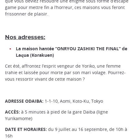
que vous deviez résoudre une énigme sous forme d’escape
game pour mettre fin a l’horreur, ces maisons vous feront
frissonner de plaisir.
Nos adresses:
La maison hantée “ONRYOU ZASHIKI THE FINAL” de
Laqua (Korakuen)
Cet été, affrontez l’esprit vengeur de Yoriko, une femme
trahie et laissée pour morte par son mari volage. Pourrez-
vous ressortir vivant de cette maison ?
ADRESSE ODAIBA:
1-1-10, Aomi, Koto-Ku, Tokyo
ACCÈS:
à 5 minutes à pied de la gare Daiba (ligne
Yurikamome)
DATE ET HORAIRES:
du 9 juillet au 16 septembre, de 10h à
16h