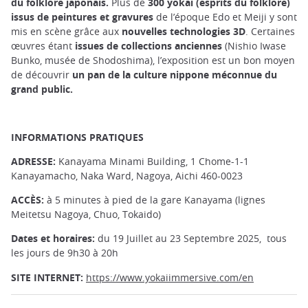
du folklore japonais.
Plus de
300 yokai (esprits du folklore)
issus de peintures et gravures
de l’époque Edo et Meiji y sont
mis en scène grâce aux
nouvelles technologies 3D
. Certaines
œuvres étant
issues de collections anciennes
(Nishio Iwase
Bunko, musée de Shodoshima), l’exposition est un bon moyen
de découvrir
un pan de la culture nippone méconnue du
grand public.
INFORMATIONS PRATIQUES
ADRESSE:
Kanayama Minami Building, 1 Chome-1-1
Kanayamacho, Naka Ward, Nagoya, Aichi 460-0023
ACCÈS:
à 5 minutes à pied de la gare Kanayama (lignes
Meitetsu Nagoya, Chuo, Tokaido)
Dates et horaires:
du 19 Juillet au 23 Septembre 2025, tous
les jours de 9h30 à 20h
SITE INTERNET:
https://www.yokaiimmersive.com/en