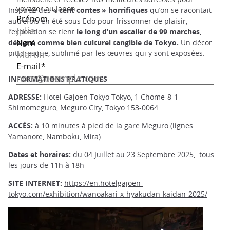
Inspirée des
« cent contes » horrifiques
qu’on se racontait
autrefois en été sous Edo pour frissonner de plaisir,
l’exposition se tient
le long d’un escalier de 99 marches,
désigné comme bien culturel tangible de Tokyo.
Un décor
pittoresque, sublimé par les œuvres qui y sont exposées.
INFORMATIONS PRATIQUES
ADRESSE:
Hotel Gajoen Tokyo Tokyo, 1 Chome-8-1
Shimomeguro, Meguro City, Tokyo 153-0064
ACCÈS:
à 10 minutes à pied de la gare Meguro (lignes
Yamanote, Namboku, Mita)
Dates et horaires:
du 04 Juillet au 23 Septembre 2025, tous
les jours de 11h à 18h
SITE INTERNET:
https://en.hotelgajoen-
tokyo.com/exhibition/wanoakari-x-hyakudan-kaidan-2025/