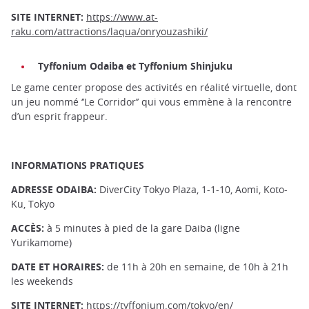
SITE INTERNET:
https://www.at-
raku.com/attractions/laqua/onryouzashiki/
Tyffonium Odaiba et Tyffonium Shinjuku
Le game center propose des activités en réalité virtuelle, dont
un jeu nommé ‘’Le Corridor’’ qui vous emmène à la rencontre
d’un esprit frappeur.
INFORMATIONS PRATIQUES
ADRESSE ODAIBA:
DiverCity Tokyo Plaza, 1-1-10, Aomi, Koto-
Ku, Tokyo
ACCÈS:
à 5 minutes à pied de la gare Daiba (ligne
Yurikamome)
DATE ET HORAIRES:
de 11h à 20h en semaine, de 10h à 21h
les weekends
SITE INTERNET:
https://tyffonium.com/tokyo/en/