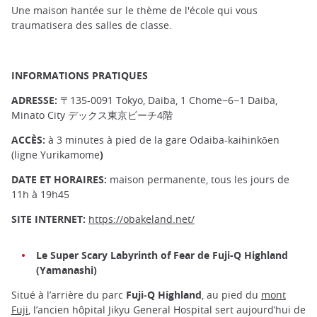
Une maison hantée sur le thème de l'école qui vous
traumatisera des salles de classe.
INFORMATIONS PRATIQUES
ADRESSE:
〒135-0091 Tokyo, Daiba, 1 Chome−6−1 Daiba,
Minato City デックス東京ビーチ4階
ACCÈS:
à 3 minutes à pied de la gare Odaiba-kaihinkōen
(ligne Yurikamome
)
DATE ET HORAIRES:
maison permanente, tous les jours de
11h à 19h45
SITE INTERNET:
https://obakeland.net/
Le Super Scary Labyrinth of Fear de Fuji-Q Highland
(Yamanashi)
Situé à l’arrière du parc
Fuji‑Q Highland
, au pied du
mont
Fuji
, l’ancien hôpital Jikyu General Hospital sert aujourd’hui de