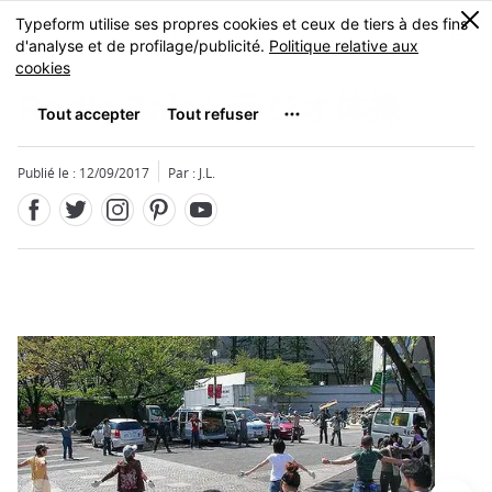
Facebook
Twitter
Instagram
Pinterest
Youtube
Skip
0
MENU
to
main
content
Radio Taisô
ラジオ体操
Publié le : 12/09/2017
Par : J.L.
Fermer
Fermer
Add
mask
focusable
element
for
loop
on
focus