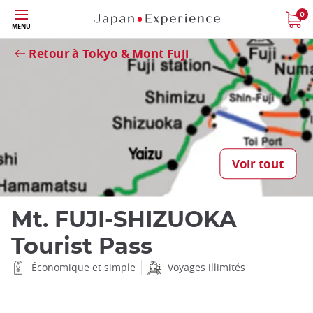
Skip
0
Fermer
MENU
to
main
Retour à Tokyo & Mont Fuji
content
Fermer
Voir tout
Mt. FUJI-SHIZUOKA
Tourist Pass
Économique et simple
Voyages illimités