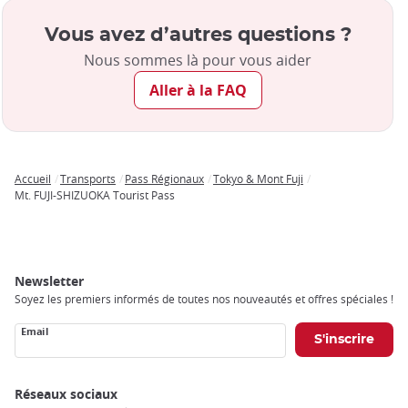
Vous avez d’autres questions ?
Nous sommes là pour vous aider
Aller à la FAQ
Accueil
Transports
Pass Régionaux
Tokyo & Mont Fuji
Breadcrumb
Mt. FUJI-SHIZUOKA Tourist Pass
Newsletter
Soyez les premiers informés de toutes nos nouveautés et offres spéciales !
Email
Réseaux sociaux