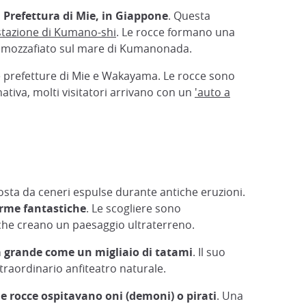
 Prefettura di Mie, in Giappone
. Questa
stazione di Kumano-shi
. Le rocce formano una
a mozzafiato sul mare di Kumanonada.
le prefetture di Mie e Wakayama. Le rocce sono
rnativa, molti visitatori arrivano con un
'auto a
ta da ceneri espulse durante antiche eruzioni.
forme fantastiche
. Le scogliere sono
, che creano un paesaggio ultraterreno.
ia grande come un migliaio di tatami
. Il suo
traordinario anfiteatro naturale.
e rocce ospitavano oni (demoni) o pirati
. Una