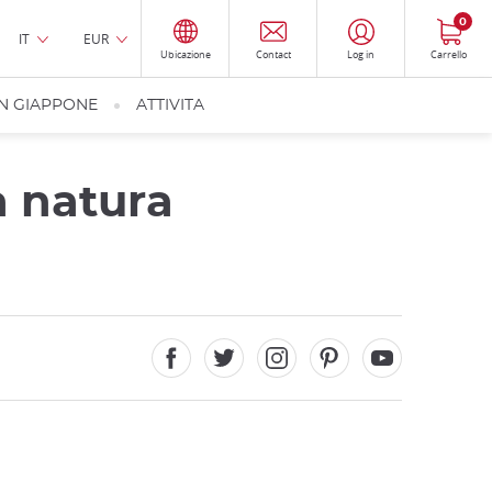
0
IT
EUR
Ubicazione
Contact
Log in
Carrello
IN GIAPPONE
ATTIVITA
a natura