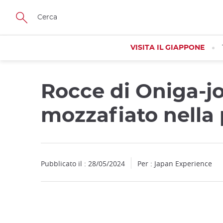
Facebook
Twitter
Instagram
Pinterest
Youtube
Skip
to
main
content
VISITA IL GIAPPONE
Rocce di Oniga-jo
mozzafiato nella 
Pubblicato il : 28/05/2024
Per : Japan Experience