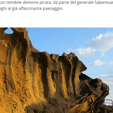
 un temibile demone pirata, da parte del generale Sakano
ighi al già affascinante paesaggio.