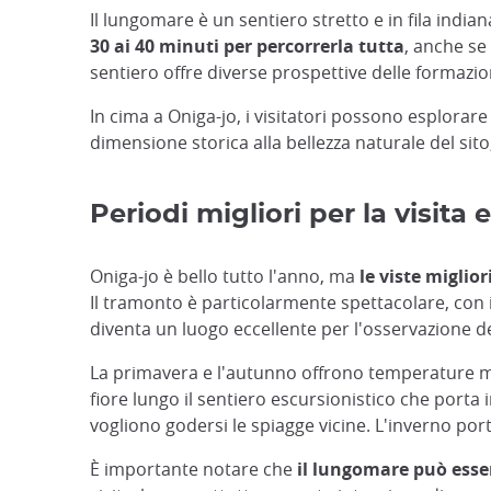
Il lungomare è un sentiero stretto e in fila india
30 ai 40 minuti per percorrerla tutta
, anche se
sentiero offre diverse prospettive delle formazio
In cima a Oniga-jo, i visitatori possono esplorare
dimensione storica alla bellezza naturale del sit
Periodi migliori per la visita 
Oniga-jo è bello tutto l'anno, ma
le viste miglio
Il tramonto è particolarmente spettacolare, con il
diventa un luogo eccellente per l'osservazione del
La primavera e l'autunno offrono temperature miti
fiore lungo il sentiero escursionistico che port
vogliono godersi le spiagge vicine. L'inverno por
È importante notare che
il lungomare può esse