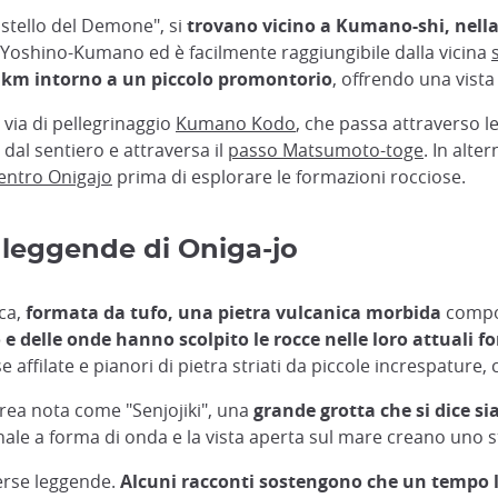
astello del Demone", si
trovano vicino a Kumano-shi, nella
 Yoshino-Kumano ed è facilmente raggiungibile dalla vicina
,2 km intorno a un piccolo promontorio
, offrendo una vist
a via di pellegrinaggio
Kumano Kodo
, che passa attraverso 
 dal sentiero e attraversa il
passo Matsumoto-toge
. In alte
entro Onigajo
prima di esplorare le formazioni rocciose.
 leggende di Oniga-jo
ica,
formata da tufo, una pietra vulcanica morbida
compos
o e delle onde hanno scolpito le rocce nelle loro attuali 
 affilate e pianori di pietra striati da piccole increspature
area nota come "Senjojiki", una
grande grotta che si dice s
nale a forma di onda e la vista aperta sul mare creano uno s
verse leggende.
Alcuni racconti sostengono che un tempo l