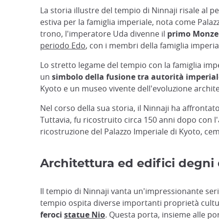
La storia illustre del tempio di Ninnaji risale al
estiva per la famiglia imperiale, nota come Pala
trono, l'imperatore Uda divenne il
primo Monzeki
periodo Edo
, con i membri della famiglia imperi
Lo stretto legame del tempio con la famiglia impe
un
simbolo della fusione tra autorità imperial
Kyoto e un museo vivente dell'evoluzione archit
Nel corso della sua storia, il Ninnaji ha affronta
Tuttavia, fu ricostruito circa 150 anni dopo con
ricostruzione del Palazzo Imperiale di Kyoto, cem
Architettura ed edifici degni
Il tempio di Ninnaji vanta un'impressionante serie
tempio ospita diverse importanti proprietà cultura
feroci
statue Nio
. Questa porta, insieme alle po