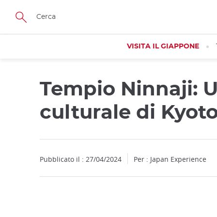
Facebook
Twitter
Instagram
Pinterest
Youtube
Skip
to
main
content
VISITA IL GIAPPONE
Tempio Ninnaji: 
culturale di Kyot
Pubblicato il : 27/04/2024
Per : Japan Experience