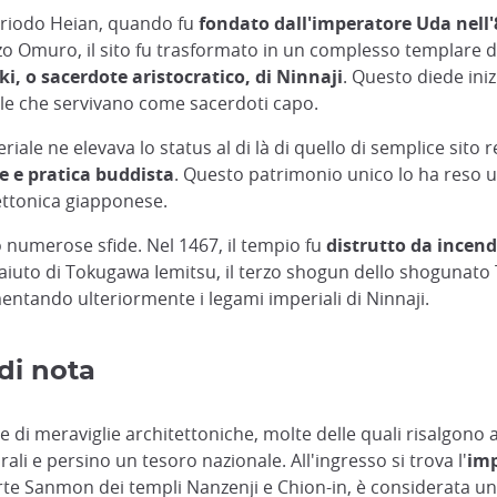
 periodo Heian, quando fu
fondato dall'imperatore Uda nell'
zzo Omuro, il sito fu trasformato in un complesso templare 
, o sacerdote aristocratico, di Ninnaji
. Questo diede iniz
ale che servivano come sacerdoti capo.
riale ne elevava lo status al di là di quello di semplice sit
e e pratica buddista
. Questo patrimonio unico lo ha reso u
ettonica giapponese.
to numerose sfide. Nel 1467, il tempio fu
distrutto da incen
 l'aiuto di Tokugawa Iemitsu, il terzo shogun dello shogunat
entando ulteriormente i legami imperiali di Ninnaji.
 di nota
 di meraviglie architettoniche, molte delle quali risalgono al
li e persino un tesoro nazionale. All'ingresso si trova l'
imp
rte Sanmon dei templi Nanzenji e Chion-in, è considerata una