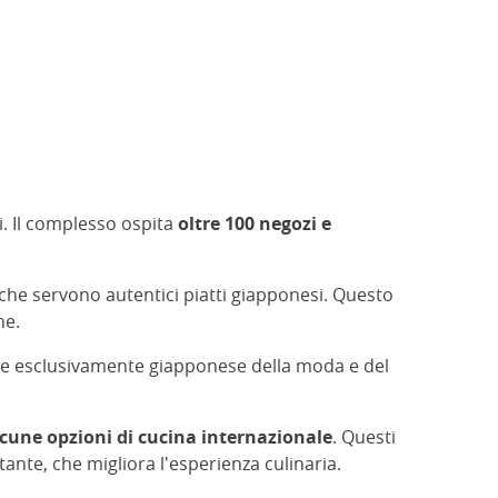
i. Il complesso ospita
oltre 100 negozi e
 che servono autentici piatti giapponesi. Questo
ne.
ione esclusivamente giapponese della moda e del
une opzioni di cucina internazionale
. Questi
ante, che migliora l'esperienza culinaria.