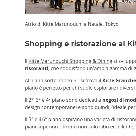
Atrio di Kitte Marunouchi a Natale, Tokyo
Shopping e ristorazione al K
Il
Kitte Marunouchi Shopping & Dining
si svilupp
ristoranti
, che soddisfano un'ampia gamma di gu
Al piano sotterraneo B1 si trova il
Kitte Granche
piano è perfetto per chi vuole esplorare i diver
Il 2°, 3° e 4° piano sono dedicati a
negozi di moda
design contemporanei e sono quindi l'ideale per c
Il 5° e il 6° piano ospitano una varietà di ristoran
piani superiori offrono non solo cibo eccellente