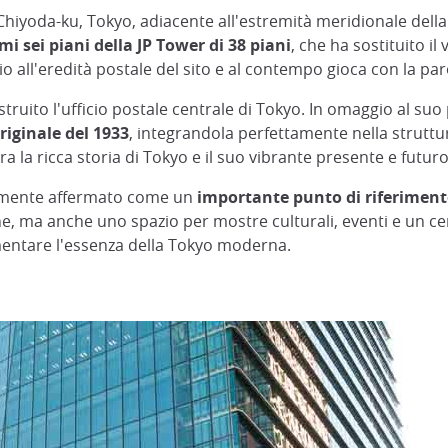
Chiyoda-ku, Tokyo, adiacente all'estremità meridionale dell
mi sei piani della JP Tower di 38 piani
, che ha sostituito il
all'eredità postale del sito e al contempo gioca con la parol
ostruito l'ufficio postale centrale di Tokyo. In omaggio al su
originale del 1933
, integrandola perfettamente nella strutt
 la ricca storia di Tokyo e il suo vibrante presente e futuro
damente affermato come un
importante punto di riferiment
ne, ma anche uno spazio per mostre culturali, eventi e un ce
mentare l'essenza della Tokyo moderna.