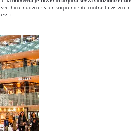
te: la
moderna JP Tower incorpora senza soluzione di cont
 vecchio e nuovo crea un sorprendente contrasto visivo che 
resso.