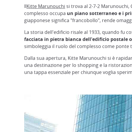
Il
Kitte Marunouchi
si trova al 2-7-2 Marunouchi, 
complesso occupa
un piano sotterraneo e i pri
giapponese significa "francobollo", rende omaggio 
La storia dell'edificio risale al 1933, quando fu c
facciata in pietra bianca dell'edificio postale 
simboleggia il ruolo del complesso come ponte tra
Dalla sua apertura, Kitte Marunouchi si è rapi
una destinazione per lo shopping e la ristorazio
una tappa essenziale per chiunque voglia speri