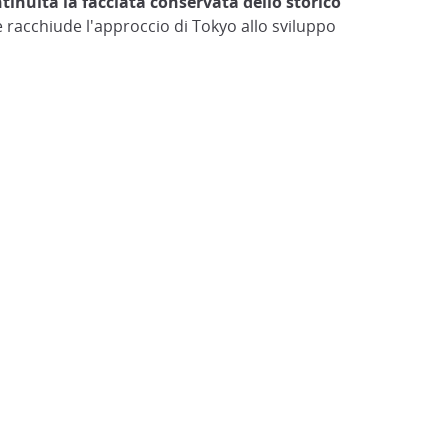
inuità la facciata conservata dello storico
racchiude l'approccio di Tokyo allo sviluppo