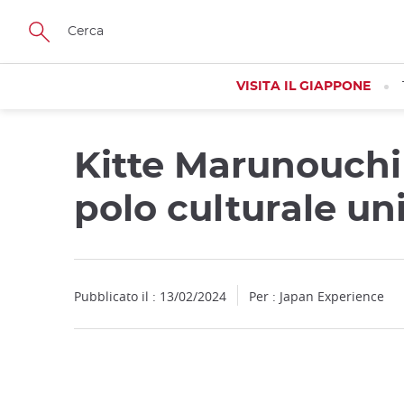
Facebook
Twitter
Instagram
Pinterest
Youtube
Skip
to
main
content
VISITA IL GIAPPONE
Kitte Marunouchi
polo culturale un
Pubblicato il : 13/02/2024
Per : Japan Experience