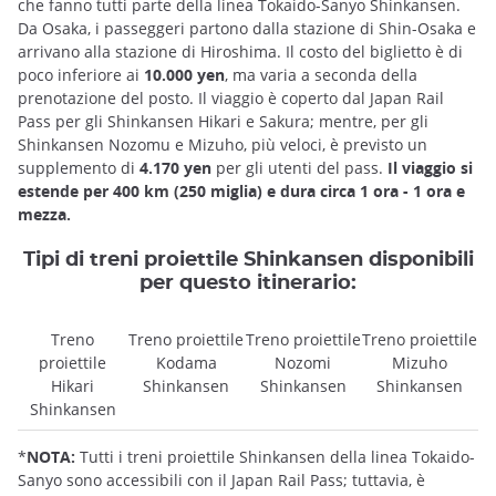
che fanno tutti parte della linea Tokaido-Sanyo Shinkansen.
Da Osaka, i passeggeri partono dalla stazione di Shin-Osaka e
arrivano alla stazione di Hiroshima. Il costo del biglietto è di
poco inferiore ai
10.000 yen
, ma varia a seconda della
prenotazione del posto. Il viaggio è coperto dal Japan Rail
Pass per gli Shinkansen Hikari e Sakura; mentre, per gli
Shinkansen Nozomu e Mizuho, più veloci, è previsto un
supplemento di
4.170 yen
per gli utenti del pass.
Il viaggio si
estende per 400 km (250 miglia) e dura circa 1 ora - 1 ora e
mezza.
Tipi di treni proiettile Shinkansen disponibili
per questo itinerario:
Treno
Treno proiettile
Treno proiettile
Treno proiettile
proiettile
Kodama
Nozomi
Mizuho
Hikari
Shinkansen
Shinkansen
Shinkansen
Shinkansen
*
NOTA:
Tutti i treni proiettile Shinkansen della linea Tokaido-
Sanyo sono accessibili con il Japan Rail Pass; tuttavia, è