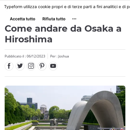
Facebook
Twitter
Instagram
Pinterest
Youtube
Skip
MENU
to
main
content
Come andare da Osaka a
Hiroshima
Pubblicato il : 06/12/2023
Per :
Joshua