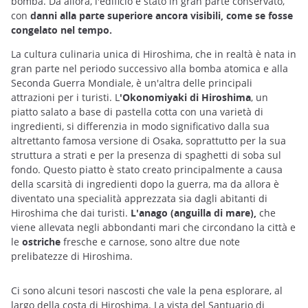
bomba. Da allora, l'edificio è stato in gran parte conservato,
con
danni alla parte superiore ancora visibili, come se fosse
congelato nel tempo.
La cultura culinaria unica di Hiroshima, che in realtà è nata in
gran parte nel periodo successivo alla bomba atomica e alla
Seconda Guerra Mondiale, è un'altra delle principali
attrazioni per i turisti. L
'Okonomiyaki di Hiroshima
, un
piatto salato a base di pastella cotta con una varietà di
ingredienti, si differenzia in modo significativo dalla sua
altrettanto famosa versione di Osaka, soprattutto per la sua
struttura a strati e per la presenza di spaghetti di soba sul
fondo. Questo piatto è stato creato principalmente a causa
della scarsità di ingredienti dopo la guerra, ma da allora è
diventato una specialità apprezzata sia dagli abitanti di
Hiroshima che dai turisti.
L'anago (anguilla di mare),
che
viene allevata negli abbondanti mari che circondano la città e
le
ostriche
fresche e carnose, sono altre due note
prelibatezze di Hiroshima.
Ci sono alcuni tesori nascosti che vale la pena esplorare, al
largo della costa di Hiroshima. La vista del
Santuario di