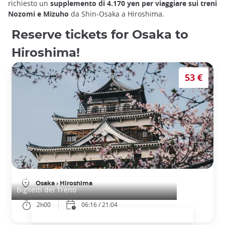
richiesto un
supplemento di 4.170 yen per viaggiare sui treni
Nozomi e Mizuho
da Shin-Osaka a Hiroshima.
Reserve tickets for Osaka to
Hiroshima!
53 €
Biglietti del treno da Osaka a Hiroshima
Osaka
›
Hiroshima
Biglietti del Treno
2h00
06:16 / 21:04