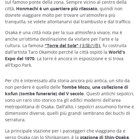
sul famoso ponte della zona. Sempre vicino al centro della
città,
Honmachi è un quartiere più rilassato
, quindi non
dovrete viaggiare molto per trovare un'atmosfera più
tranquilla, se volete allontanarvi dal trambusto e dal traffico.
Osaka è una città nota per la sua atmosfera vivace, ma è
anche un'ottima destinazione da visitare per l'arte e la
cultura. La famosa
"Torre del Sole" (太陽の塔)
,
fu costruita
dall'artista Taro Okamoto perché la città ospitò la
World's
Expo del 1970
. La torre è ancora in esposizione e si trova
all'Expo Park.
Per chi è interessato alla storia ancora più antica, un sito da
non perdere è quello delle
Tombe Mozu, una collezione di
kofun (tombe funerarie) del V secolo
. Questi antichi sepolcri,
sono un raro sito storico tra gli edifici moderni dell'area
metropolitana di Osaka. Dall'alto, i sepolcri assumono forme e
dimensioni diverse, quelli più grandi sembrano dei buchi di
serratura.
La principale stazione per i passeggeri che viaggiano da e
verso Osaka con lo Shinkansen, è la
stazione di Shin-Osaka,