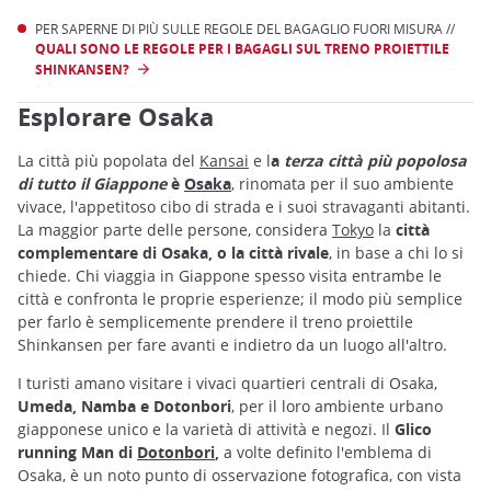
PER SAPERNE DI PIÙ SULLE REGOLE DEL BAGAGLIO FUORI MISURA //
QUALI SONO LE REGOLE PER I BAGAGLI SUL TRENO PROIETTILE
SHINKANSEN?
Esplorare Osaka
La città più popolata del
Kansai
e l
a
terza città più popolosa
di tutto il Giappone
è
Osaka
, rinomata per il suo ambiente
vivace, l'appetitoso cibo di strada e i suoi stravaganti abitanti.
La maggior parte delle persone, considera
Tokyo
la
città
complementare di Osaka, o la città rivale
, in base a chi lo si
chiede. Chi viaggia in Giappone spesso visita entrambe le
città e confronta le proprie esperienze; il modo più semplice
per farlo è semplicemente prendere il treno proiettile
Shinkansen per fare avanti e indietro da un luogo all'altro.
I turisti amano visitare i vivaci quartieri centrali di Osaka,
Umeda, Namba e Dotonbori
, per il loro ambiente urbano
giapponese unico e la varietà di attività e negozi. Il
Glico
running Man di
Dotonbori
,
a volte definito l'emblema di
Osaka, è un noto punto di osservazione fotografica, con vista