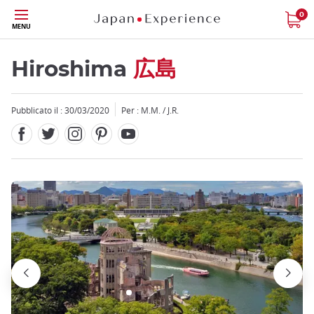
Facebook
Twitter
Instagram
Pinterest
Youtube
Skip
0
MENU
to
main
content
Hiroshima
広島
Pubblicato il : 30/03/2020
Per : M.M. / J.R.
Close