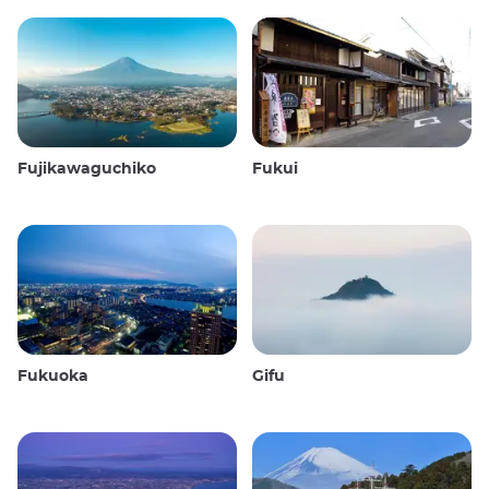
Fujikawaguchiko
Fukui
Fukuoka
Gifu