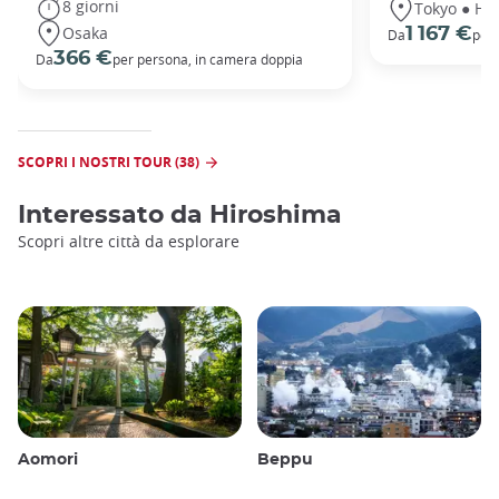
8 giorni
Tokyo ● Ha
Osaka
1 167 €
Da
per 
366 €
Da
per persona, in camera doppia
SCOPRI I NOSTRI TOUR (38)
Interessato da
Hiroshima
Scopri altre città da esplorare
Aomori
Beppu