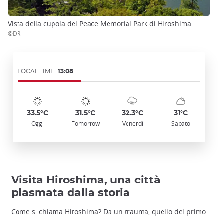
Vista della cupola del Peace Memorial Park di Hiroshima.
©DR
LOCAL TIME
13:08
Symbol
Date
Symbol
Date
Symbol
Date
Symbol
Date
Temp
Temp
Temp
Temp
:
:
:
:
:
:
:
:
:
:
:
:
sunny
sunny
cloudy_rainy
sunny_cloudy
33.5°C
31.5°C
32.3°C
31°C
Oggi
Tomorrow
Venerdì
Sabato
Visita Hiroshima, una città
plasmata dalla storia
Come si chiama Hiroshima? Da un trauma, quello del primo