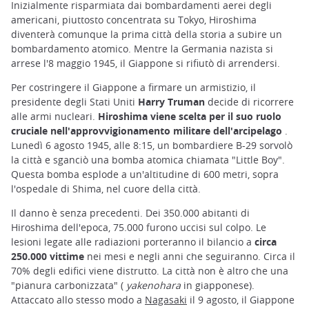
Inizialmente risparmiata dai bombardamenti aerei degli
americani, piuttosto concentrata su Tokyo, Hiroshima
diventerà comunque la prima città della storia a subire un
bombardamento atomico. Mentre la Germania nazista si
arrese l'8 maggio 1945, il Giappone si rifiutò di arrendersi.
Per costringere il Giappone a firmare un armistizio, il
presidente degli Stati Uniti
Harry Truman
decide di ricorrere
alle armi nucleari.
Hiroshima viene scelta per il suo ruolo
cruciale nell'approvvigionamento militare dell'arcipelago
.
Lunedì 6 agosto 1945, alle 8:15, un bombardiere B-29 sorvolò
la città e sganciò una bomba atomica chiamata "Little Boy".
Questa bomba esplode a un'altitudine di 600 metri, sopra
l'ospedale di Shima, nel cuore della città.
Il danno è senza precedenti. Dei 350.000 abitanti di
Hiroshima dell'epoca, 75.000 furono uccisi sul colpo. Le
lesioni legate alle radiazioni porteranno il bilancio a
circa
250.000 vittime
nei mesi e negli anni che seguiranno. Circa il
70% degli edifici viene distrutto. La città non è altro che una
"pianura carbonizzata" (
yakenohara
in giapponese).
Attaccato allo stesso modo a
Nagasaki
il 9 agosto, il Giappone