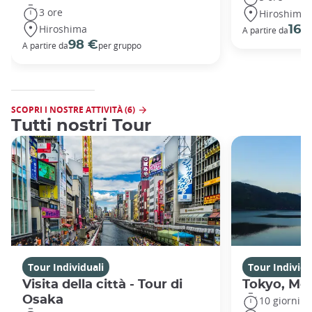
3 ore
Hiroshima
Hiroshima
167
A partire da
98 €
A partire da
per gruppo
SCOPRI I NOSTRE ATTIVITÀ (6)
Tutti nostri Tour
Tour Individuali
Tour Individu
Visita della città - Tour di
Tokyo, Mon
Osaka
10 giorni