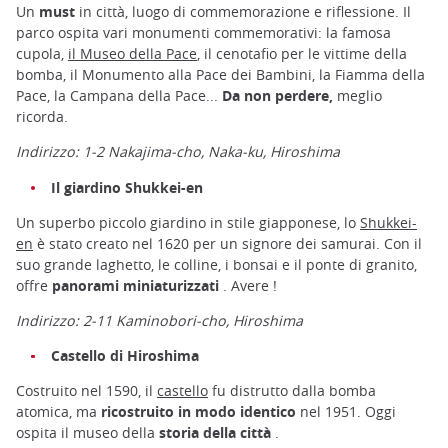
Un
must
in città, luogo di commemorazione e riflessione. Il
parco ospita vari monumenti commemorativi: la famosa
cupola,
il Museo della Pace
, il cenotafio per le vittime della
bomba, il Monumento alla Pace dei Bambini, la Fiamma della
Pace, la Campana della Pace...
Da non perdere,
meglio
ricorda.
Indirizzo: 1-2 Nakajima-cho, Naka-ku, Hiroshima
Il giardino Shukkei-en
Un superbo piccolo giardino in stile giapponese, lo
Shukkei-
en
è stato creato nel 1620 per un signore dei samurai. Con il
suo grande laghetto, le colline, i bonsai e il ponte di granito,
offre
panorami miniaturizzati
. Avere !
Indirizzo: 2-11 Kaminobori-cho, Hiroshima
Castello di Hiroshima
Costruito nel 1590, il
castello
fu distrutto dalla bomba
atomica, ma
ricostruito in modo identico
nel 1951. Oggi
ospita il museo della
storia della città
.