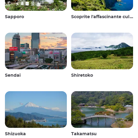
Sapporo
Scoprite l'affascinante cultura e i paesaggi mozzafiato delle Isole Oki in Giappone
Sendai
Shiretoko
Shizuoka
Takamatsu