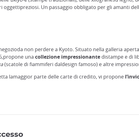
tri oggettipreziosi. Un passaggio obbligato per gli amanti dell
l negozioda non perdere a Kyoto. Situato nella galleria aperta
1926,propone una
collezione impressionante
distampe e di li
ga
(scatole di fiammiferi daldesign famoso) e altre impression
cetta lamaggior parte delle carte di credito, vi propone
l’invi
accesso