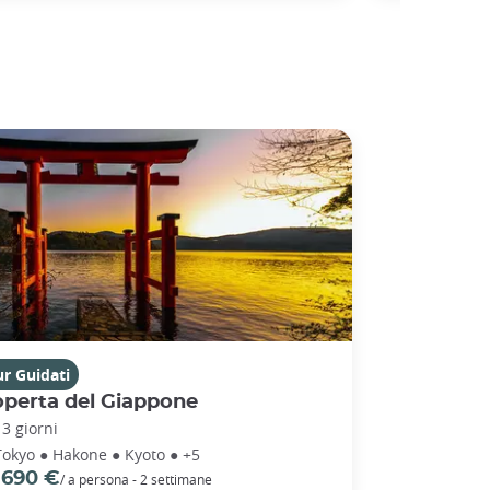
r Guidati
operta del Giappone
13 giorni
Tokyo ● Hakone ● Kyoto ● +5
 690 €
/ a persona - 2 settimane