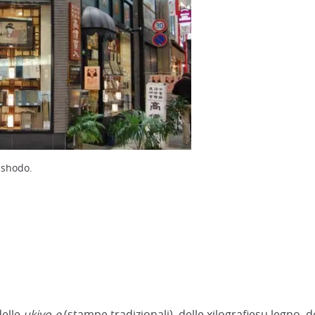
ishodo.
delle
ukiyo-e
(stampe tradizionali), delle xilografiesu legno, d