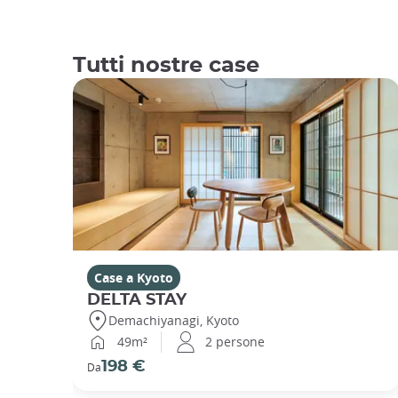
Tutti nostre case
Case a Kyoto
DELTA STAY
Demachiyanagi, Kyoto
49m²
2 persone
198 €
Da