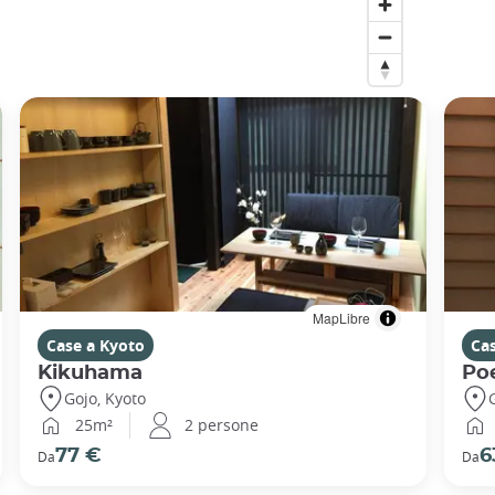
MapLibre
Case a Kyoto
Ca
Kikuhama
Po
Gojo, Kyoto
25m²
2 persone
77 €
6
Da
Da