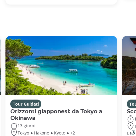
Tour Guidati
Tou
Orizzonti giapponesi: da Tokyo a
Sc
Okinawa
13 giorni
Tokyo ● Hakone ● Kyoto ● +2
3
Da