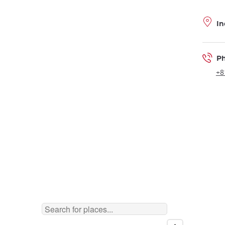
In
P
+8