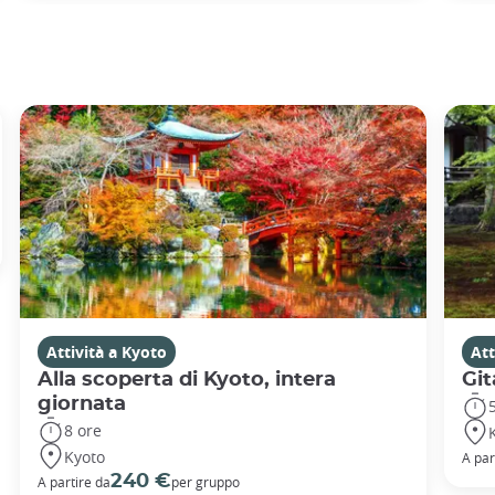
Attività a Kyoto
Att
Alla scoperta di Kyoto, intera
Git
giornata
8 ore
Kyoto
A par
240 €
A partire da
per gruppo