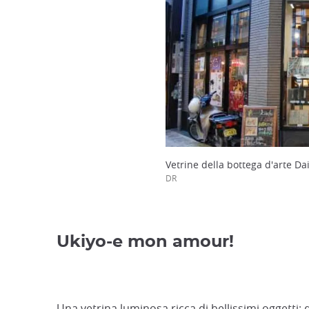
Vetrine della bottega d'arte Da
DR
Ukiyo-e mon amour!
Una vetrina luminosa ricca di bellissimi oggetti; 