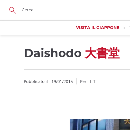
Facebook
Twitter
Instagram
Pinterest
Youtube
Skip
to
main
content
VISITA IL GIAPPONE
Daishodo
大書堂
Pubblicato il : 19/01/2015
Per : L.T.