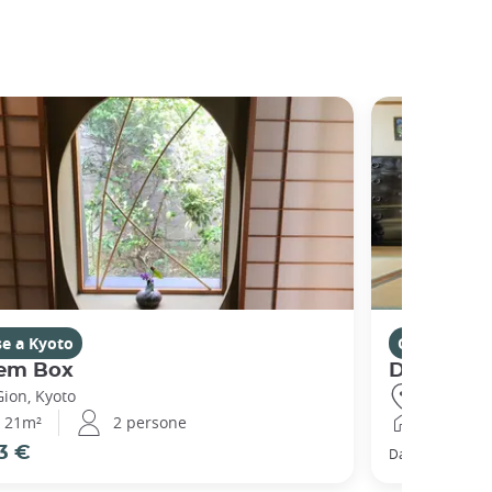
se a Kyoto
Case a Kyot
em Box
Demachi
Gion, Kyoto
Demachiya
21m²
2 persone
51m²
3 €
66 €
Da