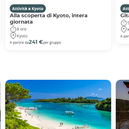
Attività a Kyoto
Att
Alla scoperta di Kyoto, intera
Git
giornata
8 ore
Kyoto
A par
241 €
A partire da
per gruppo