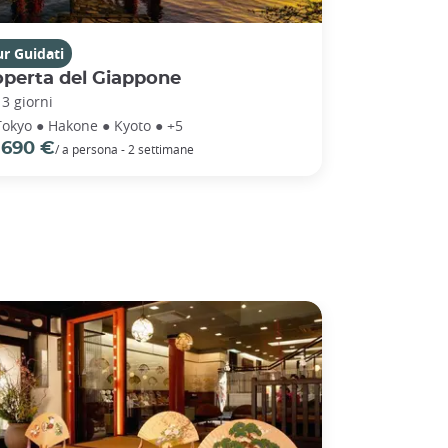
r Guidati
operta del Giappone
13 giorni
Tokyo ● Hakone ● Kyoto ● +5
 690 €
/ a persona - 2 settimane