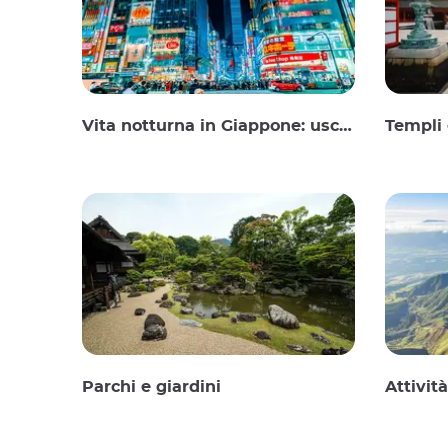
Vita notturna in Giappone: uscire, vedere e bere
Templi 
Parchi e giardini
Attività