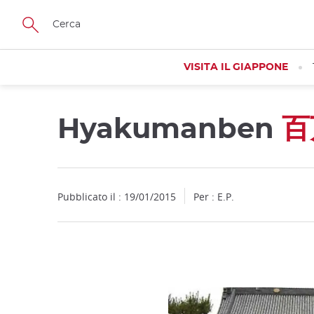
Facebook
Twitter
Instagram
Pinterest
Youtube
Skip
to
main
content
VISITA IL GIAPPONE
Hyakumanben
百
Pubblicato il : 19/01/2015
Per : E.P.