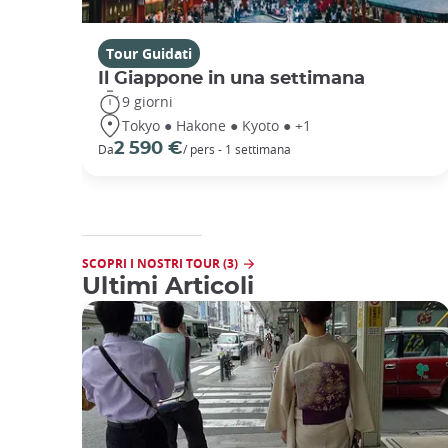
Tour Guidati
Il Giappone in una settimana
9 giorni
Tokyo ● Hakone ● Kyoto ● +1
2 590 €
Da
/ pers - 1 settimana
SCOPRI I NOSTRI TOUR (3)
Ultimi Articoli