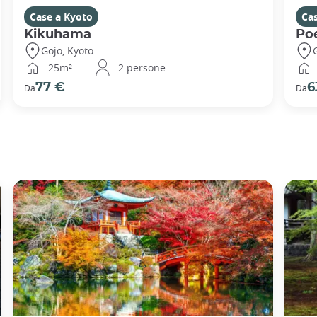
Case a Kyoto
Ca
Kikuhama
Po
Gojo, Kyoto
25m²
2 persone
77 €
6
Da
Da