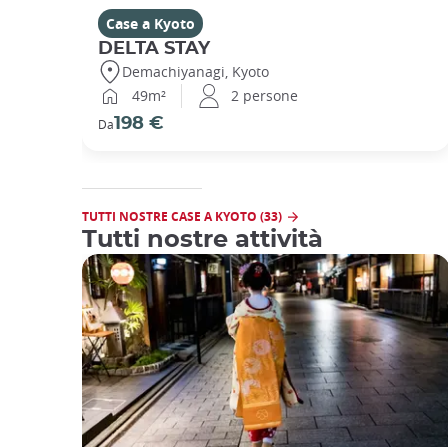
Case a Kyoto
DELTA STAY
Demachiyanagi, Kyoto
49m²
2 persone
198 €
Da
TUTTI NOSTRE CASE A KYOTO (33)
Tutti nostre attività