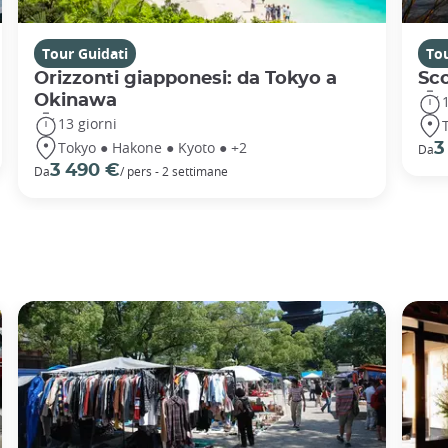
Tour Guidati
Tou
Orizzonti giapponesi: da Tokyo a
Sc
Okinawa
13 giorni
Tokyo ● Hakone ● Kyoto ● +2
3
Da
3 490 €
Da
/ pers - 2 settimane