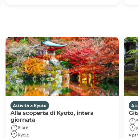
Attività a Kyoto
Att
Alla scoperta di Kyoto, intera
Git
giornata
8 ore
Kyoto
A par