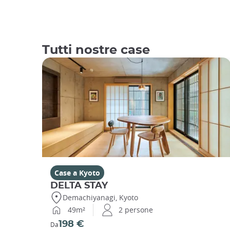
Tutti nostre case
Case a Kyoto
DELTA STAY
Demachiyanagi, Kyoto
49m²
2 persone
198 €
Da