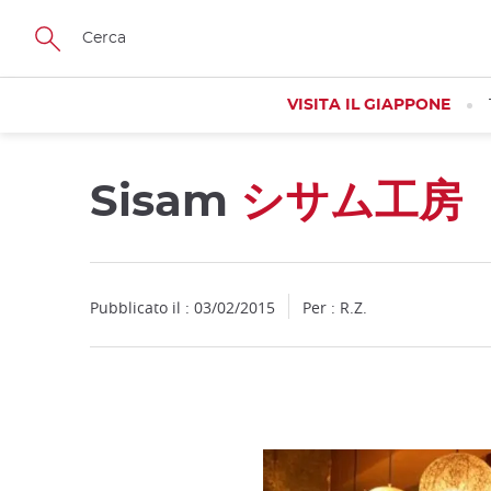
Facebook
Twitter
Instagram
Pinterest
Youtube
Skip
to
main
content
VISITA IL GIAPPONE
Sisam
シサム工房
Pubblicato il : 03/02/2015
Per : R.Z.