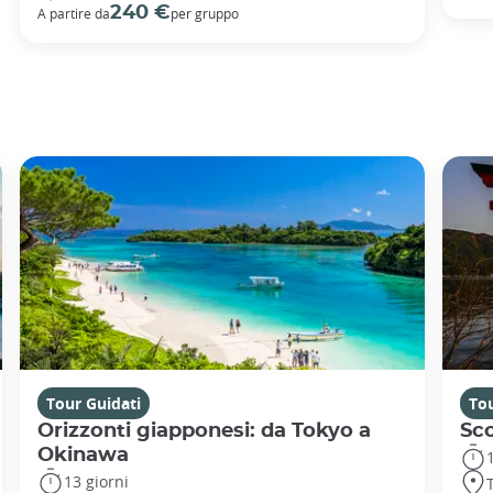
240 €
A partire da
per gruppo
Tour Guidati
Tou
Orizzonti giapponesi: da Tokyo a
Sc
Okinawa
13 giorni