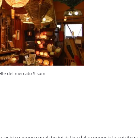
lle del mercato Sisam.
e, esiste sempre qualche iniziativa dal pronunciato spirito so