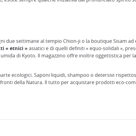
ogni due settimane al tempio Chion-ji o la boutique Sisam ad
ti « etnici »
asiatici e di quelli definiti « equo-solidali », pr
ed umida di Kyoto. Il magazzino offre inoltre oggettistica pe
arte ecologici. Saponi liquidi, shampoo o detersivi rispetto
onfronti della Natura. Il tutto per acquistare prodotti eco-com