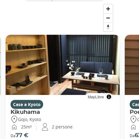
MapLibre
Case a Kyoto
Ca
Kikuhama
Po
Gojo, Kyoto
25m²
2 persone
77 €
6
Da
Da