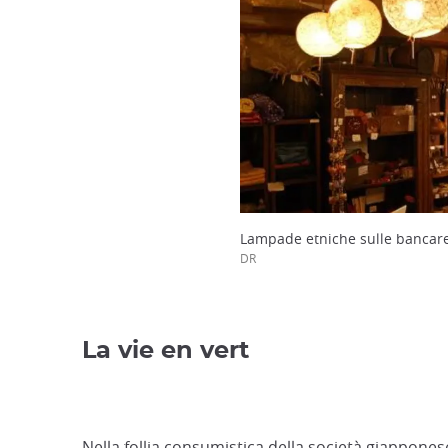
Lampade etniche sulle bancare
DR
La vie en vert
Nella follia consumistica della società giappones