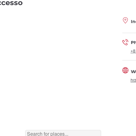
accesso
In
P
+8
W
ht