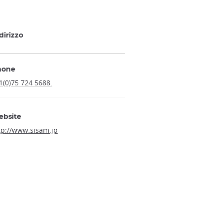
dirizzo
hone
1(0)75 724 5688.
ebsite
tp://www.sisam.jp