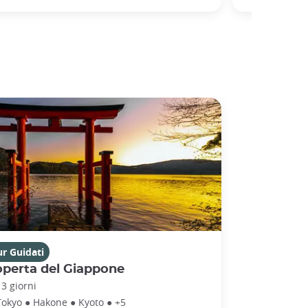
r Guidati
operta del Giappone
13 giorni
Tokyo ● Hakone ● Kyoto ● +5