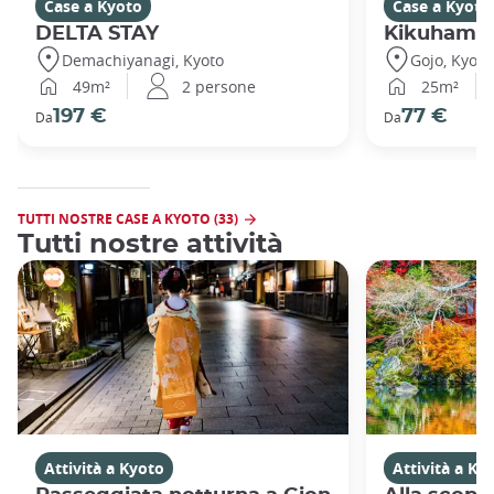
Case a Kyoto
Case a Kyoto
DELTA STAY
Kikuhama
Demachiyanagi, Kyoto
Gojo, Kyoto
49m²
2 persone
25m²
197 €
77 €
Da
Da
TUTTI NOSTRE CASE A KYOTO (33)
Tutti nostre attività
Attività a Kyoto
Attività a Ky