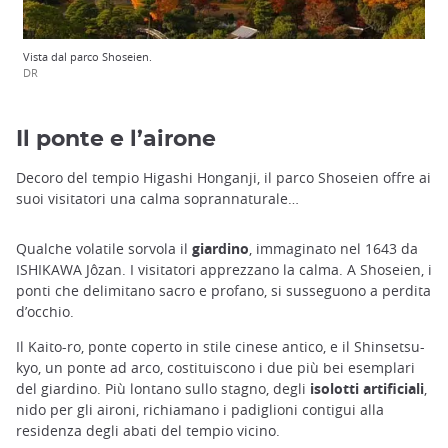
Vista dal parco Shoseien.
DR
Il ponte e l’airone
Decoro del tempio Higashi Honganji, il parco Shoseien offre ai
suoi visitatori una calma soprannaturale…
Qualche volatile sorvola il
giardino
, immaginato nel 1643 da
ISHIKAWA Jôzan. I visitatori apprezzano la calma. A Shoseien, i
ponti che delimitano sacro e profano, si susseguono a perdita
d’occhio.
Il Kaito-ro, ponte coperto in stile cinese antico, e il Shinsetsu-
kyo, un ponte ad arco, costituiscono i due più bei esemplari
del giardino. Più lontano sullo stagno, degli
isolotti artificiali
,
nido per gli aironi, richiamano i padiglioni contigui alla
residenza degli abati del tempio vicino.