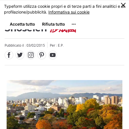
Facebook
Twitter
Instagram
Pinterest
Youtube
Skip
0
MENU
to
main
content
Shoseien
渉成園
Pubblicato il : 03/02/2015
Per : E.P.