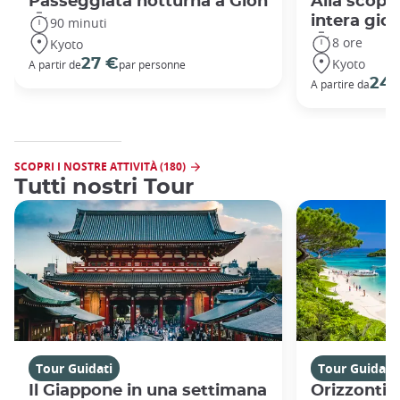
Passeggiata notturna a Gion
Alla scope
intera gio
90 minuti
8 ore
Kyoto
Kyoto
27 €
A partir de
par personne
240
A partire da
SCOPRI I NOSTRE ATTIVITÀ (180)
Tutti nostri Tour
Tour Guidati
Tour Guidati
Il Giappone in una settimana
Orizzonti 