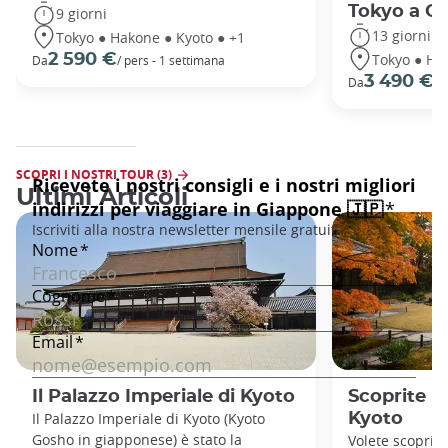
Tokyo a O
9 giorni
13 giorni
Tokyo ● Hakone ● Kyoto ● +1
Tokyo ● Ha
2 590 €
Da
/ pers - 1 settimana
3 490 €
Da
/ 
SCOPRI I NOSTRI TOUR (3)
Ultimi Articoli
Il Palazzo Imperiale di Kyoto
Scoprite i g
Il Palazzo Imperiale di Kyoto (Kyoto
Kyoto
Gosho in giapponese) è stato la
Volete scoprire