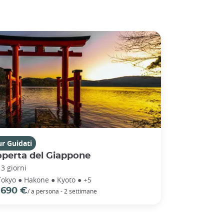
r Guidati
operta del Giappone
13 giorni
Tokyo ● Hakone ● Kyoto ● +5
 690 €
/ a persona - 2 settimane