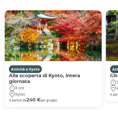
Attività a Kyoto
Att
Alla scoperta di Kyoto, intera
Git
giornata
8 ore
Kyoto
A par
240 €
A partire da
per gruppo