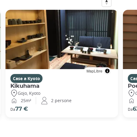
MapLibre
Case a Kyoto
Ca
Kikuhama
Po
Gojo, Kyoto
25m²
2 persone
77 €
6
Da
Da