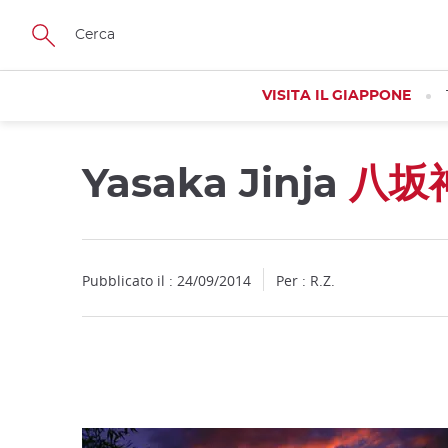
Facebook
Twitter
Instagram
Pinterest
Youtube
Skip
to
main
content
VISITA IL GIAPPONE
Yasaka Jinja
八坂
Close
Pubblicato il : 24/09/2014
Per : R.Z.