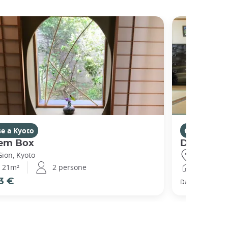
se a Kyoto
Case a Kyot
em Box
Demachi
Gion, Kyoto
Demachiya
21m²
2 persone
51m²
3 €
66 €
Da