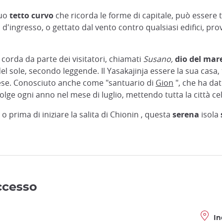
suo
tetto curvo
che ricorda le forme di capitale, può essere 
i d'ingresso, o gettato dal vento contro qualsiasi edifici, p
corda da parte dei visitatori, chiamati
Susano,
dio del mar
el sole, secondo leggende. Il Yasakajinja essere la sua casa,
ese. Conosciuto anche come "santuario di
Gion
", che ha da
olge ogni anno nel mese di luglio, mettendo tutta la città ce
o prima di iniziare la salita di Chionin , questa
serena
isola
accesso
In