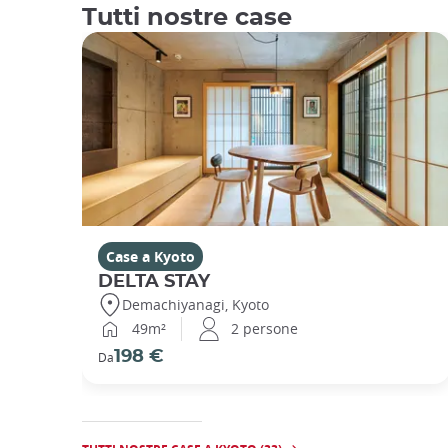
Tutti nostre case
Case a Kyoto
DELTA STAY
Demachiyanagi, Kyoto
49m²
2 persone
198 €
Da