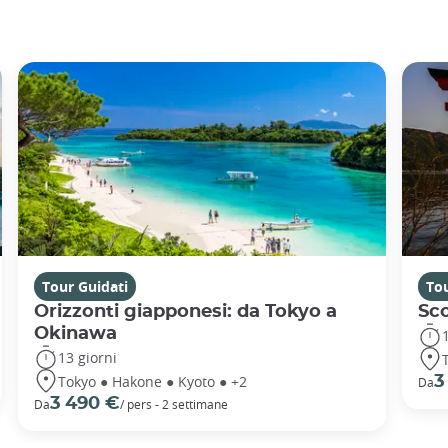
Tour Guidati
Tou
Orizzonti giapponesi: da Tokyo a
Sc
Okinawa
13 giorni
Tokyo ● Hakone ● Kyoto ● +2
3
Da
3 490 €
Da
/ pers - 2 settimane