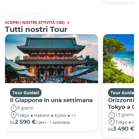
SCOPRI I NOSTRE ATTIVITÀ (180)
Tutti nostri Tour
Tour Guidati
Tour Guidati
Il Giappone in una settimana
Orizzonti 
Tokyo a O
9 giorni
13 giorni
Tokyo ● Hakone ● Kyoto ● +1
Tokyo ● Ha
2 590 €
Da
/ pers - 1 settimana
3 490 €
Da
/ 