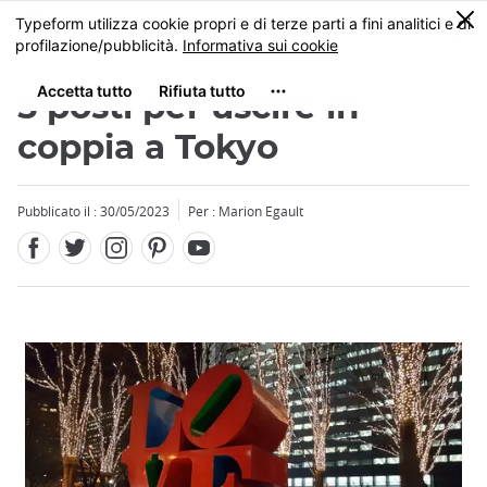
Facebook
Twitter
Instagram
Pinterest
Youtube
Skip
0
MENU
to
main
content
5 posti per uscire in
coppia a Tokyo
Pubblicato il : 30/05/2023
Per : Marion Egault
Close