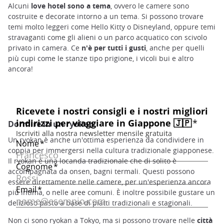
Alcuni
love hotel sono a tema
, ovvero le camere sono
costruite e decorate intorno a un tema. Si possono trovare
temi molto leggeri come Hello Kitty o Disneyland, oppure temi
stravaganti come gli alieni o un parco acquatico con scivolo
privato in camera. Ce
n'è
per tutti i gusti
, anche per quelli
più cupi come le stanze tipo prigione, i vicoli bui e altro
ancora!
Dormire in un ryokan
Un ryokan è anche un'ottima esperienza da condividere in
coppia per immergersi nella cultura tradizionale giapponese.
Il ryokan è una locanda tradizionale che di solito è
accompagnata da onsen, bagni termali. Questi possono
essere direttamente nelle camere, per un'esperienza ancora
più intima, o nelle aree comuni. È inoltre possibile gustare un
delizioso pasto a base di piatti tradizionali e stagionali.
Non ci sono ryokan a Tokyo, ma si possono trovare nelle
città