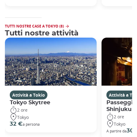
TUTTI NOSTRE CASE A TOKYO (8)
Tutti nostre attività
Attività a Tokio
Attività a To
Tokyo Skytree
Passeggiat
Shinjuku
2 ore
2 ore
Tokyo
Tokyo
32 €
a persona
30 
A partire da