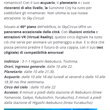
romantico? Con il suo
acquario
, il
planetario
e i suoi
ristoranti di alto livello, la
Sunshine City ha tutto per
soddisfare gli innamorati. Non ultima la sua nuova
attrazione: lo
Sky Circus
!
Situato al
60° piano
dell'edificio, lo
SkyCircus
offre un
panorama eccezionale della città.
Con
illusioni ottiche
e
attrazioni VR (Virtual Reality)
, questo circo digitale ha tutto
ciò che serve per animare un pomeriggio a due. E si dice che
possa persino predire il futuro di una coppia, con il suo
test
(digitale) di compatibilità amorosa!
Indirizzo
: 3-1-1 Higashi-Ikebukuro, Toshima.
Orari, ingresso generale
: dalle 10 alle 22.
Planetario
: dalle 10 alle 21.30.
Acquario
: dalle 10 alle 18 dal lunedì al venerdì e dalle 10 alle
18.30 nei fine settimana.
Circo del cielo
: dalle 10 alle 22
Accesso:
8 minuti a piedi dalla stazione di Ikebukuro (linee
Yamanote, Saikyo, Fukutoshin, Yurakucho), 3 minuti a piedi
dalla stazione di Higashi-ikebukuro (linea Yurakucho)