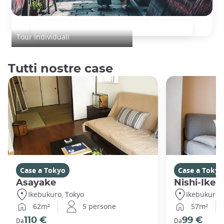
Tour romantico in Giappone
Tour Individuali
Tutti nostre case
Case a Tokyo
Case a Tokyo
Asayake
Nishi-Ikeb
Ikebukuro, Tokyo
Ikebukuro,
62m²
5 persone
57m²
110 €
99 €
Da
Da