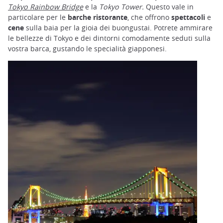
Tokyo Rainbow Bridge
e la
Tokyo Tower.
Questo vale in
particolare per le
barche ristorante
, che offrono
spettacoli
e
cene
sulla baia per la gioia dei buongustai. Potrete ammirare
le bellezze di Tokyo e dei dintorni comodamente seduti sulla
vostra barca, gustando le specialità giapponesi.