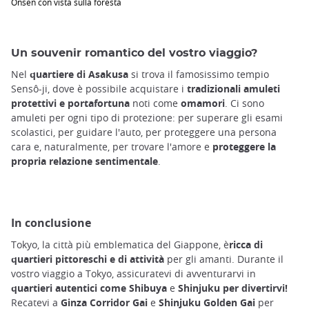
Onsen con vista sulla foresta
Un souvenir romantico del vostro viaggio?
Nel
quartiere di Asakusa
si trova il famosissimo tempio
Sensô-ji, dove è possibile acquistare i
tradizionali amuleti
protettivi e portafortuna
noti come
omamori
. Ci sono
amuleti per ogni tipo di protezione: per superare gli esami
scolastici, per guidare l'auto, per proteggere una persona
cara e, naturalmente, per trovare l'amore e
proteggere la
propria relazione sentimentale
.
In conclusione
Tokyo, la città più emblematica del Giappone, è
ricca di
quartieri pittoreschi e di attività
per gli amanti. Durante il
vostro viaggio a Tokyo, assicuratevi di avventurarvi in
quartieri autentici come Shibuya
e
Shinjuku per divertirvi!
Recatevi a
Ginza Corridor Gai
e
Shinjuku Golden Gai
per