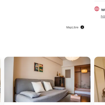
W
ht
MapLibre