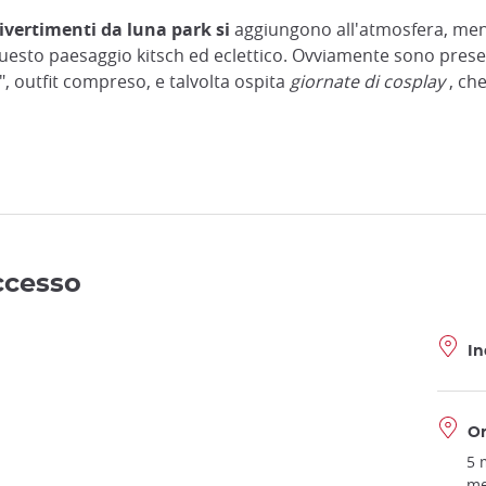
ivertimenti da luna park si
aggiungono all'atmosfera, mentr
esto paesaggio kitsch ed eclettico. Ovviamente sono presen
, outfit compreso, e talvolta ospita
giornate di cosplay
, ch
accesso
In
Or
5 
me