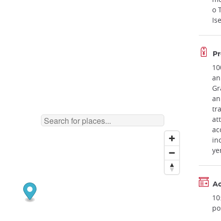
o 
Is
Pr
10
an
Gr
an
tr
at
ac
in
ye
Ac
10
po