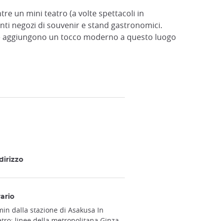
e un mini teatro (a volte spettacoli in
ti negozi di souvenir e stand gastronomici.
e aggiungono un tocco moderno a questo luogo
dirizzo
ario
min dalla stazione di Asakusa In
tro: linee della metropolitana Ginza