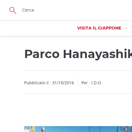
Facebook
Twitter
Instagram
Pinterest
Youtube
Skip
to
main
content
VISITA IL GIAPPONE
Parco Hanayashi
Close
Pubblicato il : 31/10/2016
Per : I.D.O.