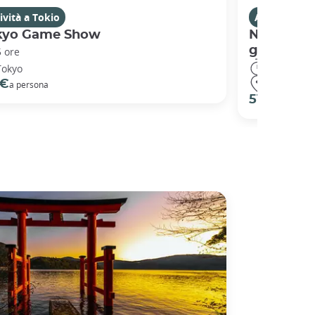
ività a Tokio
Attività a T
kyo Game Show
Nô, antica
giappone
5 ore
2 ore
Tokyo
Tokyo
 €
a persona
51 €
a persona