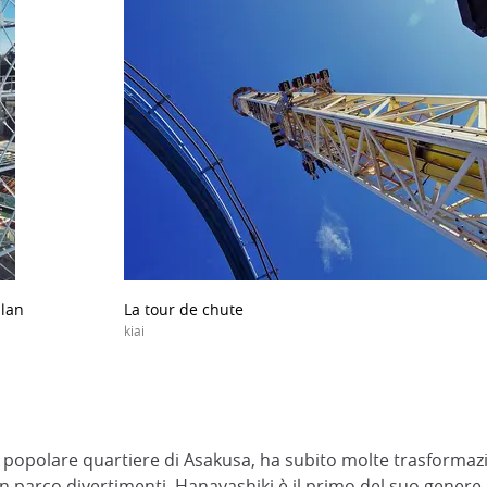
plan
La tour de chute
kiai
l popolare quartiere di Asakusa, ha subito molte trasformaz
un parco divertimenti. Hanayashiki è il primo del suo genere