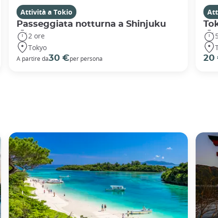
Attività a Tokio
Att
Passeggiata notturna a Shinjuku
To
2 ore
Tokyo
30 €
20
A partire da
per persona