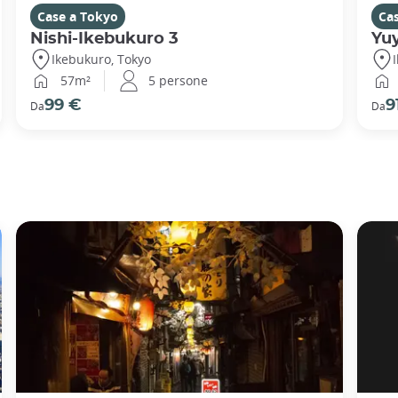
Case a Tokyo
Ca
Nishi-Ikebukuro 3
Yu
Ikebukuro, Tokyo
57m²
5 persone
99 €
9
Da
Da