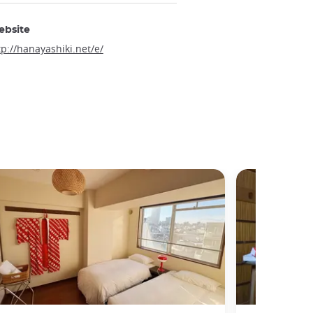
ebsite
tp://hanayashiki.net/e/