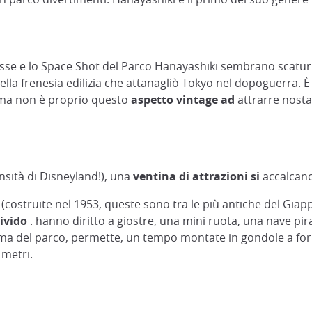
e e lo Space Shot del Parco Hanayashiki sembrano scaturire d
ella frenesia edilizia che attanagliò Tokyo nel dopoguerra.
, ma non è proprio questo
aspetto vintage ad
attrarre nostal
sità di Disneyland!), una
ventina di attrazioni si
accalcano 
struite nel 1953, queste sono tra le più antiche del Giappo
ivido
. hanno diritto a giostre, una mini ruota, una nave pi
a del parco, permette, un tempo montate in gondole a form
 metri.