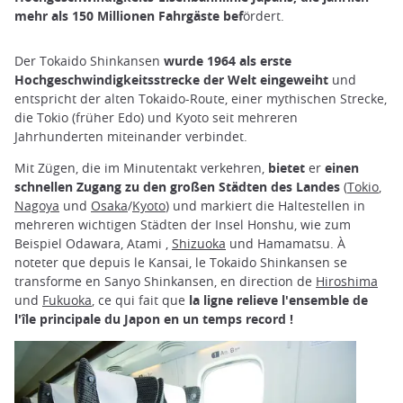
mehr als 150 Millionen Fahrgäste bef
ördert.
Der Tokaido Shinkansen
wurde 1964 als erste
Hochgeschwindigkeitsstrecke der Welt eingeweiht
und
entspricht der alten Tokaido-Route, einer mythischen Strecke,
die Tokio (früher Edo) und Kyoto seit mehreren
Jahrhunderten miteinander verbindet.
Mit Zügen, die im Minutentakt verkehren,
bietet
er
einen
schnellen Zugang zu den großen Städten des Landes
(
Tokio
,
Nagoya
und
Osaka
/
Kyoto
) und markiert die Haltestellen in
mehreren wichtigen Städten der Insel Honshu, wie zum
Beispiel Odawara, Atami ,
Shizuoka
und Hamamatsu. À
noteter que depuis le Kansai, le Tokaido Shinkansen se
transforme en Sanyo Shinkansen, en direction de
Hiroshima
und
Fukuoka
, ce qui fait que
la ligne relieve l'ensemble de
l'île principale du Japon en un temps record !