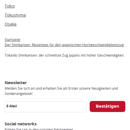
Tokio
Tokushima
Osaka
Startseite
Breadcrumb
Der Shinkansen: Reisetipps für den japanischen Hochgeschwindigkeitszug
Tokaido Shinkansen: der schnellste Zug Japans mit hoher Geschwindigkeit
Newsletter
Melden Sie sich an und erhalten Sie als Erster unsere Neuigkeiten und
Sonderangebote!
E-Mail
Social networks
Folgen Sie uns in den sozialen Netzwerken