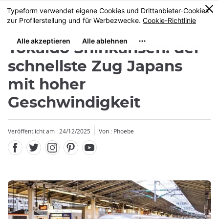
Facebook
Twitter
Instagram
Pinterest
Youtube
Größe
0
MENU
Tokaido Shinkansen: der
schnellste Zug Japans
mit hoher
Geschwindigkeit
Veröffentlicht am : 24/12/2025
Von : Phoebe