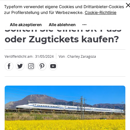
Facebook
Twitter
Instagram
Pinterest
Youtube
Größe
0
MENU
Sollten Sie einen JR Pass
oder Zugtickets kaufen?
Veröffentlicht am : 31/05/2024
Von : Charley Zaragoza