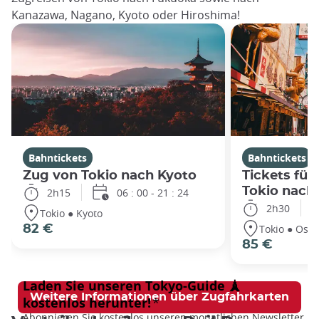
Kanazawa, Nagano, Kyoto oder Hiroshima!
Bahntickets
Bahntickets
Zug von Tokio nach Kyoto
Tickets für
Tokio nach
2h15
06 : 00 - 21 : 24
2h30
Tokio ● Kyoto
Tokio ● Osa
82 €
85 €
Weitere Informationen über Zugfahrkarten