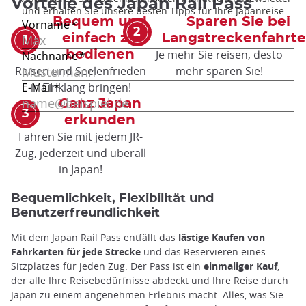
Vorteile des Japan Rail Pass
Bequem und
Sparen Sie bei
einfach zu
Langstreckenfahrt
Je mehr Sie reisen, desto
bedienen
Reisen und Seelenfrieden
mehr sparen Sie!
in Einklang bringen!
Ganz Japan
erkunden
Fahren Sie mit jedem JR-
Zug, jederzeit und überall
in Japan!
Bequemlichkeit, Flexibilität und
Benutzerfreundlichkeit
Mit dem Japan Rail Pass entfällt das
lästige Kaufen von
Fahrkarten für jede Strecke
und das Reservieren eines
Sitzplatzes für jeden Zug. Der Pass ist ein
einmaliger Kauf
,
der alle Ihre Reisebedürfnisse abdeckt und Ihre Reise durch
Japan zu einem angenehmen Erlebnis macht. Alles, was Sie