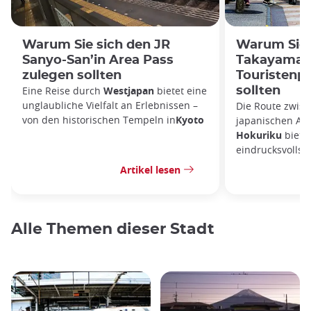
Warum Sie sich den JR
Warum Sie 
Sanyo-San’in Area Pass
Takayama-
zulegen sollten
Touristenp
Eine Reise durch
Westjapan
bietet eine
sollten
unglaubliche Vielfalt an Erlebnissen –
Die Route zwis
von den historischen Tempeln in
Kyoto
japanischen Al
Hokuriku
bietet
eindrucksvollst
Artikel lesen
Alle Themen dieser Stadt