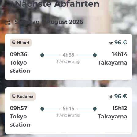
Nächste Abfahrten
Samstag 8 August 2026
Hikari
96 €
ab
4h38
09h36
14h14
1 Änderung
Tokyo
Takayama
station
Kodama
96 €
ab
5h15
09h57
15h12
1 Änderung
Tokyo
Takayama
station