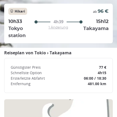
Hikari
96 €
ab
4h39
10h33
15h12
1 Änderung
Tokyo
Takayama
station
Reiseplan von
Tokio
›
Takayama
Günstigster Preis
77 €
Schnellste Option
4h15
Erste/letzte Abfahrt
06:00 / 18:30
Entfernung
481.00 km