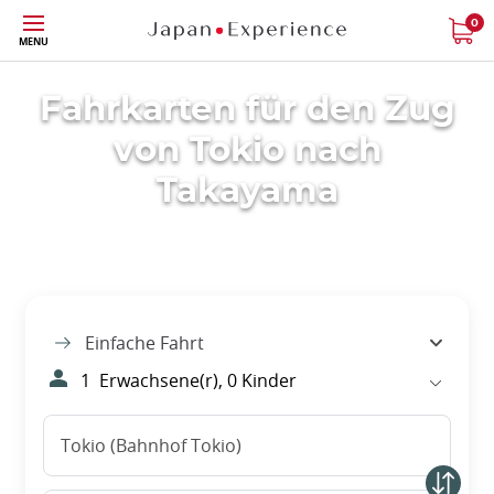
Größe
0
MENU
Fahrkarten für den Zug
von Tokio nach
Takayama
Einfache Fahrt
1
Erwachsene(r),
0
Kinder
Tokio (Bahnhof Tokio)