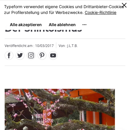
Facebook
Twitter
Instagram
Pinterest
Youtube
Größe
0
MENU
Der Shintoismus
Veröffentlicht am : 10/03/2017
Von : J.L.T.B.
Schließen