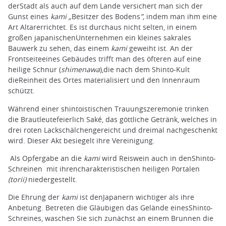
derStadt als auch auf dem Lande versichert man sich der
Gunst eines
kami „
Besitzer des Bodens
”,
indem man ihm eine
Art Altarerrichtet. Es ist durchaus nicht selten, in einem
großen japanischenUnternehmen ein kleines sakrales
Bauwerk zu sehen, das einem
kami
geweiht ist. An der
Frontseiteeines Gebäudes trifft man des öfteren auf eine
heilige Schnur (
shimenawa
),die nach dem Shinto-Kult
dieReinheit des Ortes materialisiert und den Innenraum
schützt.
Während einer shintoistischen Trauungszeremonie trinken
die Brautleutefeierlich Saké, das göttliche Getränk, welches in
drei roten Lackschälchengereicht und dreimal nachgeschenkt
wird. Dieser Akt besiegelt ihre Vereinigung.
Als Opfergabe an die
kami
wird Reiswein auch in denShinto-
Schreinen mit ihrencharakteristischen heiligen Portalen
(torii)
niedergestellt.
Die Ehrung der
kami
ist denJapanern wichtiger als ihre
Anbetung. Betreten die Gläubigen das Gelände einesShinto-
Schreines, waschen Sie sich zunächst an einem Brunnen die