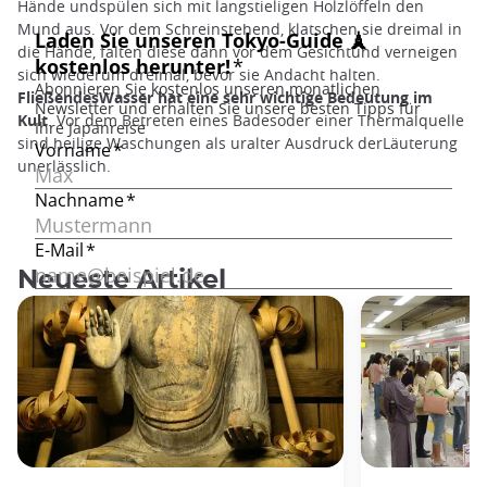
Hände undspülen sich mit langstieligen Holzlöffeln den
Mund aus. Vor dem Schreinstehend, klatschen sie dreimal in
die Hände, falten diese dann vor dem Gesichtund verneigen
sich wiederum dreimal, bevor sie Andacht halten.
FließendesWasser hat eine sehr wichtige Bedeutung im
Kult
. Vor dem Betreten eines Badesoder einer Thermalquelle
sind heilige Waschungen als uralter Ausdruck derLäuterung
unerlässlich.
Neueste Artikel