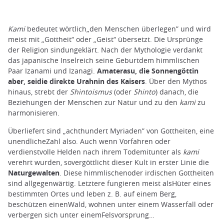
Kami
bedeutet wörtlich„den Menschen überlegen” und wird
meist mit „Gottheit“ oder „Geist“ übersetzt. Die Ursprünge
der Religion sindungeklärt. Nach der Mythologie verdankt
das japanische Inselreich seine Geburtdem himmlischen
Paar Izanami und Izanagi.
Amaterasu, die Sonnengöttin
aber, seidie direkte Urahnin des Kaisers
. Über den Mythos
hinaus, strebt der
Shintoismus
(oder
Shinto
) danach, die
Beziehungen der Menschen zur Natur und zu den
kami
zu
harmonisieren.
Überliefert sind „achthundert Myriaden” von Gottheiten, eine
unendlicheZahl also. Auch wenn Vorfahren oder
verdienstvolle Helden nach ihrem Todemitunter als
kami
verehrt wurden, sovergöttlicht dieser Kult in erster Linie die
Naturgewalten
. Diese himmlischenoder irdischen Gottheiten
sind allgegenwärtig. Letztere fungieren meist alsHüter eines
bestimmten Ortes und leben z. B. auf einem Berg,
beschützen einenWald, wohnen unter einem Wasserfall oder
verbergen sich unter einemFelsvorsprung…