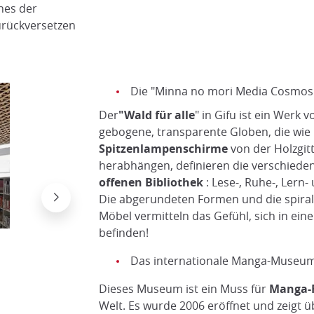
ines der
urückversetzen
Die "Minna no mori Media Cosmos"
Der
"Wald für alle
" in Gifu ist ein Werk v
gebogene, transparente Globen, die wie
Spitzenlampenschirme
von der Holzgit
herabhängen, definieren die verschiede
offenen Bibliothek
: Lese-, Ruhe-, Lern
Die abgerundeten Formen und die spira
Möbel vermitteln das Gefühl, sich in ei
befinden!
Das internationale Manga-Museum
Dieses Museum ist ein Muss für
Manga-
Bibliotheken des Internationalen Manga-Muse
Welt. Es wurde 2006 eröffnet und zeigt 
DR