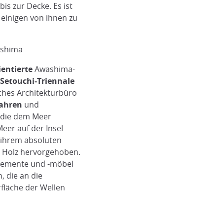
is zur Decke. Es ist
 einigen von ihnen zu
ashima
ientierte
Awashima-
Setouchi-Triennale
ches Architekturbüro
Jahren
und
, die dem Meer
Meer auf der Insel
 ihrem absoluten
e Holz hervorgehoben.
elemente und -möbel
, die an die
fläche der Wellen