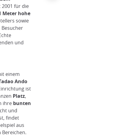
 2001 für die
1 Meter hohe
tellers sowie
r Besucher
Echte
genden und
mit einem
Tadao Ando
inrichtung ist
anzen
Platz
,
h ihre
bunten
icht und
t, findet
lspiel aus
 Bereichen.