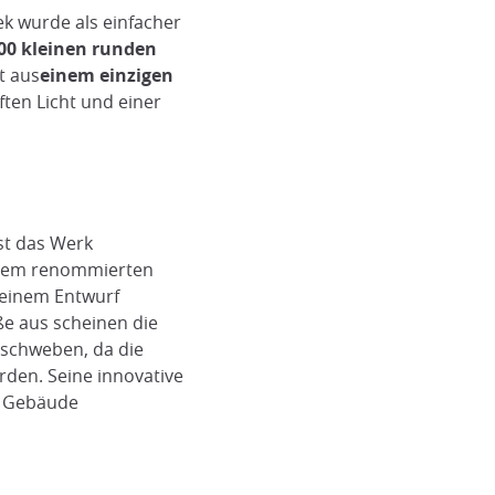
ek wurde als einfacher
00 kleinen runden
t aus
einem einzigen
ften Licht und einer
st das Werk
Fassade der Sendai Mediathek.
 dem renommierten
Wikipedia
seinem Entwurf
ße aus scheinen die
 schweben, da die
rden. Seine innovative
m Gebäude