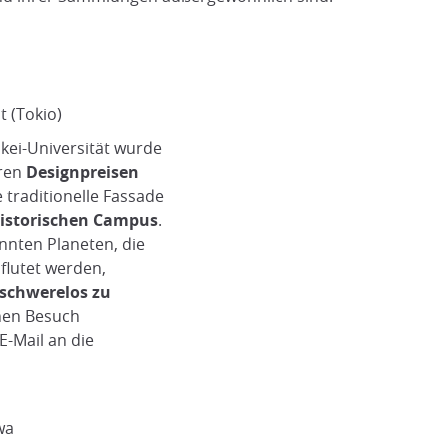
t (Tokio)
eikei-Universität wurde
ren
Designpreisen
traditionelle Fassade
istorischen Campus
.
nnten Planeten, die
flutet werden,
schwerelos zu
inen Besuch
-Mail an die
wa