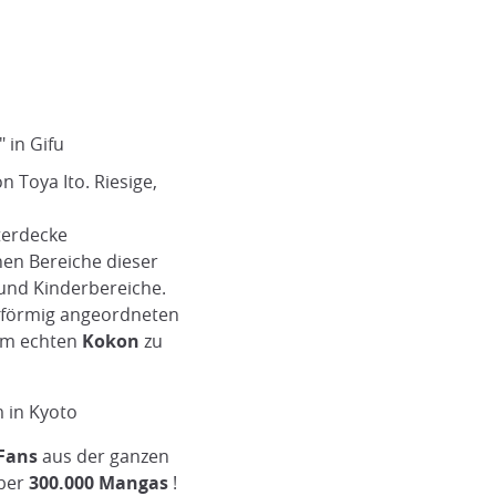
 in Gifu
on Toya Ito. Riesige,
terdecke
nen Bereiche dieser
- und Kinderbereiche.
lförmig angeordneten
nem echten
Kokon
zu
 in Kyoto
Die Bibliothek von Awashima
ETAT arkitekter
Fans
aus der ganzen
ums.
über
300.000 Mangas
!