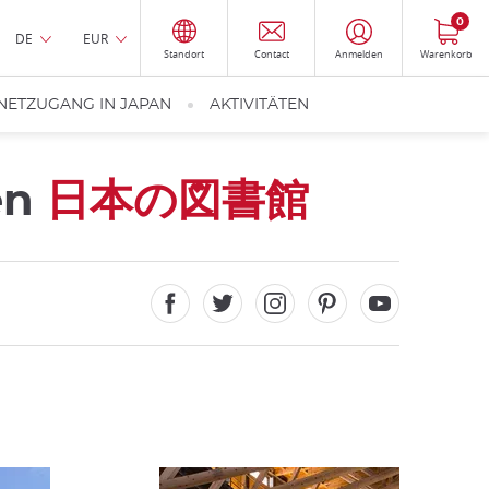
0
DE
EUR
Standort
Contact
Anmelden
Warenkorb
NETZUGANG IN JAPAN
AKTIVITÄTEN
en
日本の図書館