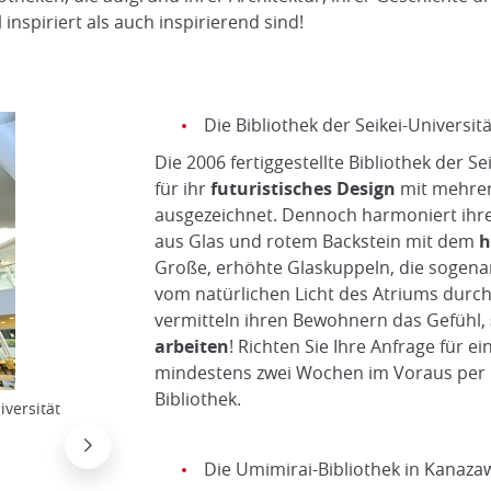
inspiriert als auch inspirierend sind!
Die Bibliothek der Seikei-Universitä
Die 2006 fertiggestellte Bibliothek der S
für ihr
futuristisches Design
mit mehre
ausgezeichnet. Dennoch harmoniert ihre 
aus Glas und rotem Backstein mit dem
h
Große, erhöhte Glaskuppeln, die sogena
vom natürlichen Licht des Atriums durch
vermitteln ihren Bewohnern das Gefühl,
arbeiten
! Richten Sie Ihre Anfrage für e
mindestens zwei Wochen im Voraus per E
Bibliothek.
Die Umimirai-Bibliothek in Kanazawa
iversität
Asturio Cantabrio / Wikipedia
Die Umimirai-Bibliothek in Kanaza