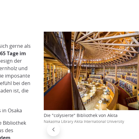
sich gerne als
65 Tage im
Design der
ernholz und
Die imposante
efühl bei den
aden ist, die
 in Osaka
Die "colysierte" Bibliothek von Akita
Nakajima Library Akita International University
 Bibliothek
us des
dem