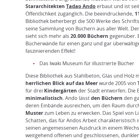
Stararchitekten
Tadao Ando
erbaut und ist seit
Öffentlichkeit zugänglich. Die beeindruckende,
1
Bibliothek beherbergt die 500 Werke des Schrifts
seine Sammlung von Büchern aus aller Welt. De
sieht sich mehr als
20.000 Büchern
gegenüber. 
Bücherwände für einen ganz und gar überwälti
faszinierenden Effekt!
Das Iwaki Museum für illustrierte Bücher
Diese Bibliothek aus Stahlbeton, Glas und Holz 
herrlichen Blick auf das Meer
wurde 2005 von
für drei
Kindergärten
der Stadt entworfen. Die E
minimalistisch
. Ando lässt
den Büchern
den g
deren Einbände ausreichen, um den Raum durc
Muster
zum Leben zu erwecken. Das Spiel von L
Schatten, das für Andos Arbeit charakteristisch is
seinen angemessenen Ausdruck in einem Wechse
weitgehend offenen und geschlossenen, dunklen