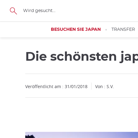
Facebook
Twitter
Instagram
Pinterest
Youtube
Größe
BESUCHEN SIE JAPAN
TRANSFER
Die schönsten ja
Schließen
Veröffentlicht am : 31/01/2018
Von : S.V.