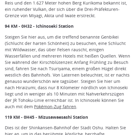
Reis und den 1.627 Meter hohen Berg Kurikoma bekannt ist,
ein ruhender Vulkan, der sich über die Drei-Präfekturen-
Grenze von Miyagi, Akita und Iwate erstreckt.
94 KM - 0H32 - Ichinoseki Station
Steigen Sie hier aus, um die treffend benannte Genbikei
(Schlucht der harten Schönheit) zu besuchen, eine Schlucht
mit Wildwasser, das über Felsen rauscht, einigen
Wasserfällen und mehreren Hotels mit heißen Quellen. Wenn
Sie während der Kirschblütenzeit Anfang Frühling zu Besuch
sind, fahren Sie nach Tsuriyama, einem großen Hügel direkt
westlich des Bahnhofs. Von Laternen beleuchtet, ist er nachts
genauso wunderschön wie tagsüber. Steigen Sie hier um
nach Hiraizumi, dass nur 8 Kilometer nördlich von Ichinoseki
liegt und in weniger als 10 Minuten mit Nahverkehrszügen
der JR Tohoku-Linie erreichbar ist. In Ichinoseki können Sie
auch mit dem
Pokémon-Zug fahren
.
119 KM - 0H45 - Mizusawaesashi Station
Dies ist der Shinkansen-Bahnhof der Stadt Oshu. Halten Sie
hier an, um in das berühmte, köstliche, herzhafte,