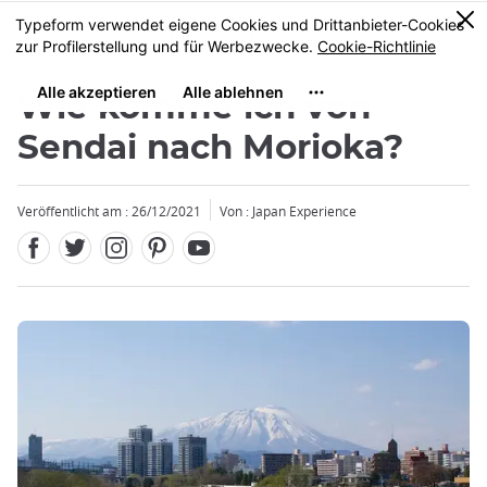
Facebook
Twitter
Instagram
Pinterest
Youtube
Größe
0
MENU
Wie komme ich von
Sendai nach Morioka?
Veröffentlicht am : 26/12/2021
Von : Japan Experience
Schließen