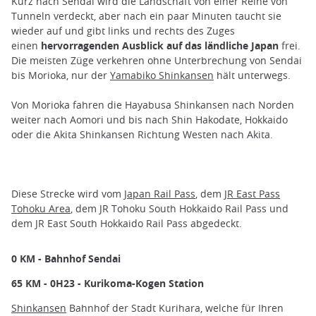
Kurz nach Sendai wird die Landschaft von einer Reihe von
Tunneln verdeckt, aber nach ein paar Minuten taucht sie
wieder auf und gibt links und rechts des Zuges
einen
hervorragenden Ausblick auf das ländliche Japan
frei.
Die meisten Züge verkehren ohne Unterbrechung von Sendai
bis Morioka, nur der
Yamabiko Shinkansen
hält unterwegs.
Von Morioka fahren die Hayabusa Shinkansen nach Norden
weiter nach Aomori und bis nach Shin Hakodate, Hokkaido
oder die Akita Shinkansen Richtung Westen nach Akita.
Diese Strecke wird vom
Japan Rail Pass
, dem
JR East Pass
Tohoku Area
, dem JR Tohoku South Hokkaido Rail Pass und
dem JR East South Hokkaido Rail Pass abgedeckt.
0 KM - Bahnhof Sendai
65 KM - 0H23 - Kurikoma-Kogen Station
Shinkansen
Bahnhof der Stadt Kurihara, welche für Ihren