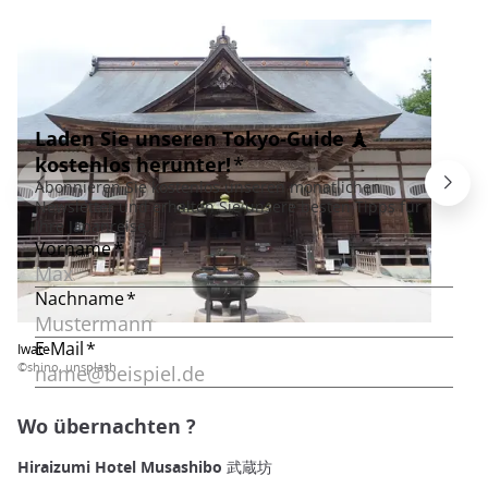
Iwate
©shino, unsplash
Wo übernachten ?
Hiraizumi Hotel Musashibo 武蔵坊