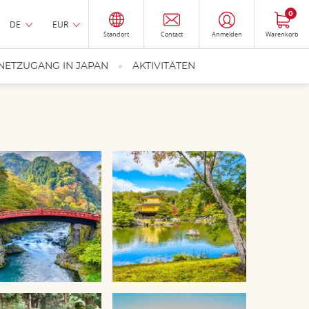
0
DE
EUR
Standort
Contact
Anmelden
Warenkorb
NETZUGANG IN JAPAN
AKTIVITÄTEN
Stadt Ise