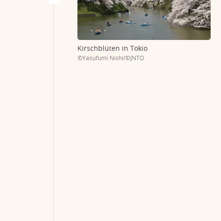
Kirschblüten in Tokio
©Yasufumi Nishi/©JNTO