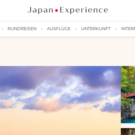
RUNDREISEN
AUSFLÜGE
UNTERKUNFT
INTER
ded Rocks" sind zwei heilige Felsen im Meer nahe der spirituellen 
23RF