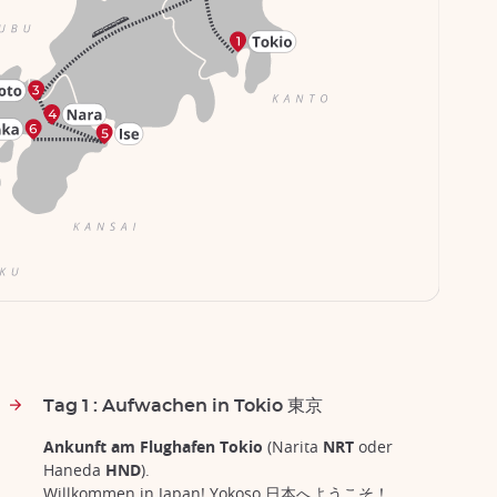
Tag 1 : Aufwachen in Tokio 東京
Ankunft am Flughafen Tokio
(Narita
NRT
oder
Haneda
HND
).
Willkommen in Japan! Yokoso 日本へようこそ！