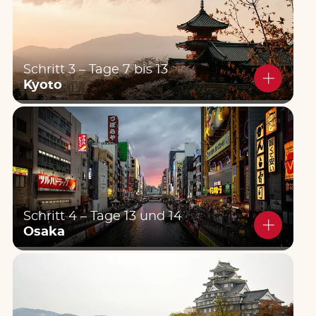
Schritt 3 – Tage 7 bis 13
Kyoto
Omotesando Shibuya
© Michael Demarco
© Desmond Tawiah
© Lucius Hunter
© Kristin Wilson
© Austin Curtis
© Calvin Wong
© Gena Okami
© Daryan Shamkhali
Schritt 4 – Tage 13 und 14
Osaka