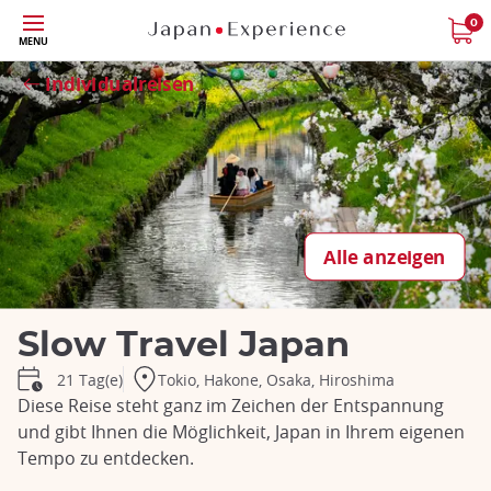
Größe
0
MENU
Schließen
Schließen
Schließen
Schließen
Schließen
Schließen
Schließen
Schließen
Individualreisen
Alle anzeigen
Slow Travel Japan
Tokio, Hakone, Osaka, Hiroshima
21 Tag(e)
Diese Reise steht ganz im Zeichen der Entspannung
und gibt Ihnen die Möglichkeit, Japan in Ihrem eigenen
Tempo zu entdecken.