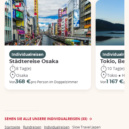
Individualreisen
Individualrei
Städtereise Osaka
Tokio, Ber
8 Tag(e)
10 Tag(e)
Osaka
Tokio ● Ha
368 €
1 167 €
Von
pro Person im Doppelzimmer
Von
pro
SEHEN SIE ALLE UNSERE INDIVIDUALREISEN (33)
Startseite
Rundreisen
Individualreisen
Slow Travel Japan