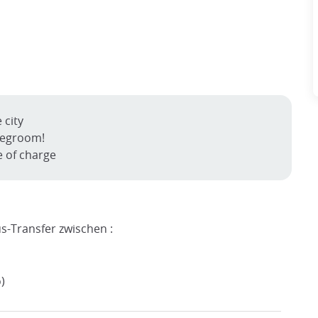
 city
 legroom!
e of charge
s-Transfer zwischen :
)