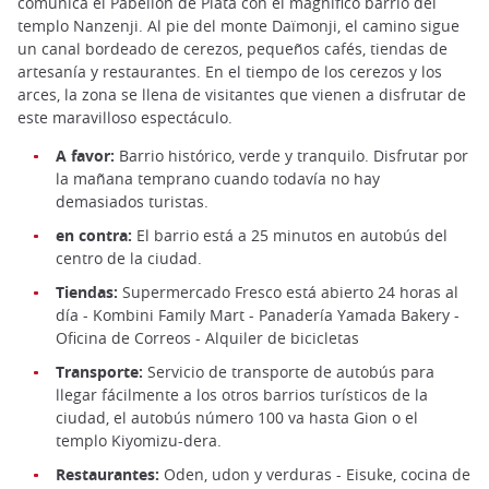
comunica el Pabellón de Plata con el magnífico barrio del
templo Nanzenji. Al pie del monte Daïmonji, el camino sigue
un canal bordeado de cerezos, pequeños cafés, tiendas de
artesanía y restaurantes. En el tiempo de los cerezos y los
arces, la zona se llena de visitantes que vienen a disfrutar de
este maravilloso espectáculo.
A favor:
Barrio histórico, verde y tranquilo. Disfrutar por
la mañana temprano cuando todavía no hay
demasiados turistas.
en contra:
El barrio está a 25 minutos en autobús del
centro de la ciudad.
Tiendas:
Supermercado Fresco está abierto 24 horas al
día - Kombini Family Mart - Panadería Yamada Bakery -
Oficina de Correos - Alquiler de bicicletas
Transporte:
Servicio de transporte de autobús para
llegar fácilmente a los otros barrios turísticos de la
ciudad, el autobús número 100 va hasta Gion o el
templo Kiyomizu-dera.
Restaurantes:
Oden, udon y verduras - Eisuke, cocina de