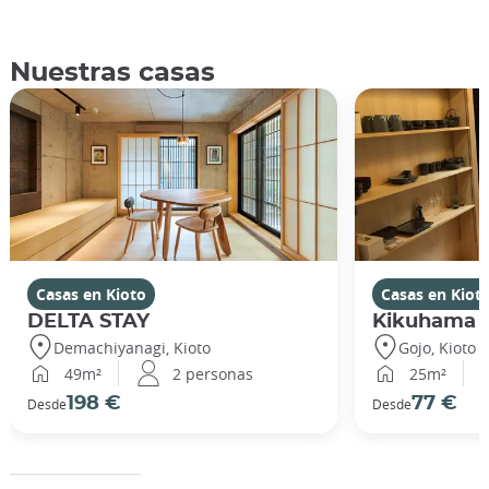
Nuestras casas
Casas en Kioto
Casas en Kiot
DELTA STAY
Kikuhama
Demachiyanagi, Kioto
Gojo, Kioto
49m²
2 personas
25m²
198 €
77 €
Desde
Desde