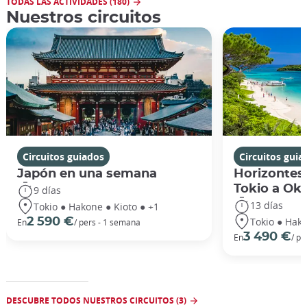
TODAS LAS ACTIVIDADES (180)
Nuestros circuitos
Circuitos guiados
Circuitos guia
Japón en una semana
Horizontes
Tokio a Ok
9 días
13 días
Tokio ● Hakone ● Kioto ● +1
Tokio ● Hako
2 590 €
En
/ pers - 1 semana
3 490 €
En
/ pe
DESCUBRE TODOS NUESTROS CIRCUITOS (3)