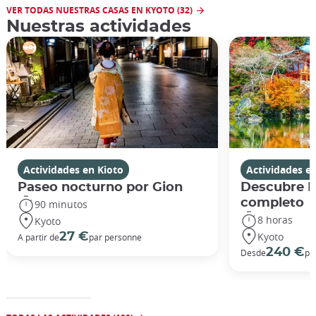
VER TODAS NUESTRAS CASAS EN KYOTO (32)
Nuestras actividades
Actividades en Kioto
Actividades e
Paseo nocturno por Gion
Descubre Ki
completo
90 minutos
8 horas
Kyoto
Kyoto
27 €
A partir de
par personne
240 €
Desde
po