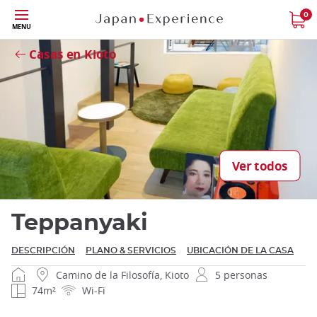
Tamaño
0
MENU
Close
Casas en Kioto
Cerrar
Ver todos
Teppanyaki
DESCRIPCIÓN
PLANO & SERVICIOS
UBICACIÓN DE LA CASA
Camino de la Filosofía, Kioto
5 personas
74m²
Wi-Fi