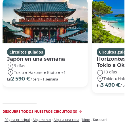
Circuitos guiados
Circuitos guia
Japón en una semana
Horizontes
Tokio a Ok
9 días
13 días
Tokio ● Hakone ● Kioto ● +1
Tokio ● Hako
2 590 €
En
/ pers - 1 semana
3 490 €
En
/ pe
DESCUBRE TODOS NUESTROS CIRCUITOS (3)
Página principal
Alojamento
Alquila una casa
Kioto
Kurodani
Breadcrumb