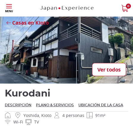
Tamaño
0
MENU
Close
Casas en Kioto
Cerrar
Ver todos
Kurodani
DESCRIPCIÓN
PLANO & SERVICIOS
UBICACIÓN DE LA CASA
Yoshida, Kioto
4 personas
91m²
Wi-Fi
TV