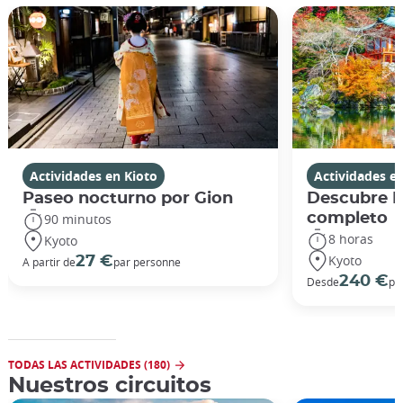
Actividades en Kioto
Actividades e
Paseo nocturno por Gion
Descubre Ki
completo
90 minutos
8 horas
Kyoto
Kyoto
27 €
A partir de
par personne
240 €
Desde
po
TODAS LAS ACTIVIDADES (180)
Nuestros circuitos