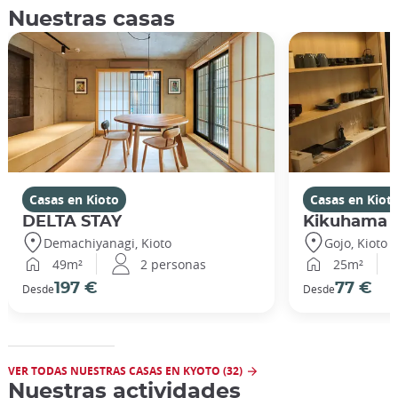
Nuestras casas
Casas en Kioto
Casas en Kiot
DELTA STAY
Kikuhama
Demachiyanagi, Kioto
Gojo, Kioto
49m²
2 personas
25m²
197 €
77 €
Desde
Desde
VER TODAS NUESTRAS CASAS EN KYOTO (32)
Nuestras actividades