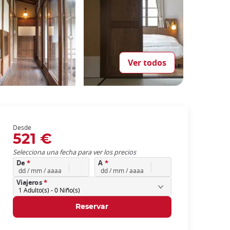
Ver todos
Desde
521 €
Selecciona una fecha para ver los precios
De
*
A
*
Viajeros
*
1
Adulto(s) -
0
Niño(s)