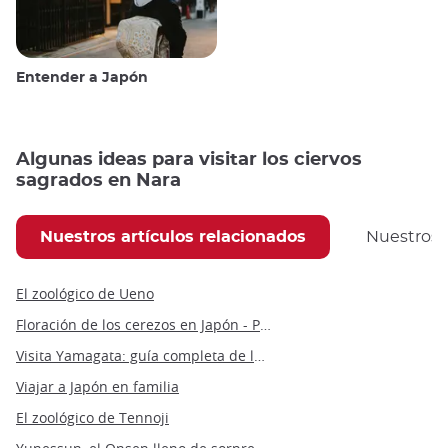
Entender a Japón
Algunas ideas para visitar los ciervos
sagrados en Nara
Nuestros artículos relacionados
Nuestros
El zoológico de Ueno
Floración de los cerezos en Japón - Previsión 2022
Visita Yamagata: guía completa de los lugares imprescindibles de la prefectura
Viajar a Japón en familia
El zoológico de Tennoji