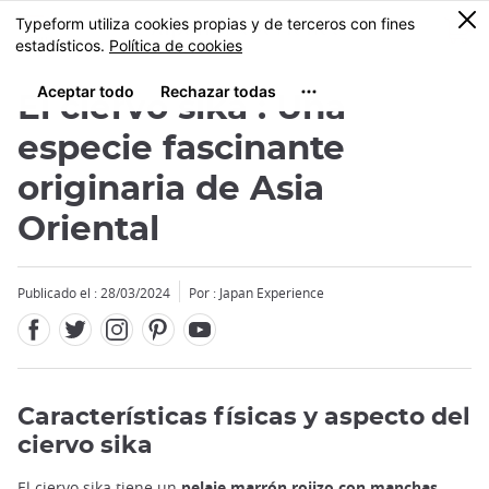
Facebook
Twitter
Instagram
Pinterest
Youtube
Tamaño
0
MENU
El ciervo sika : Una
especie fascinante
originaria de Asia
Oriental
Publicado el : 28/03/2024
Por : Japan Experience
Características físicas y aspecto del
ciervo sika
El ciervo sika tiene un
pelaje marrón rojizo con manchas