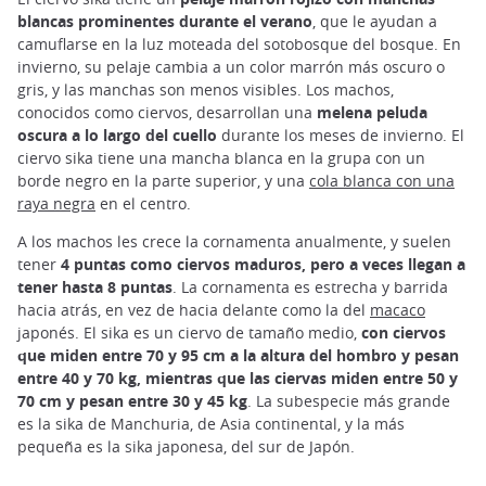
blancas prominentes durante el verano
, que le ayudan a
camuflarse en la luz moteada del sotobosque del bosque. En
invierno, su pelaje cambia a un color marrón más oscuro o
gris, y las manchas son menos visibles. Los machos,
conocidos como ciervos, desarrollan una
melena peluda
oscura a lo largo del cuello
durante los meses de invierno. El
ciervo sika tiene una mancha blanca en la grupa con un
borde negro en la parte superior, y una
cola blanca con una
raya negra
en el centro.
A los machos les crece la cornamenta anualmente, y suelen
tener
4 puntas como ciervos maduros, pero a veces llegan a
tener hasta 8 puntas
. La cornamenta es estrecha y barrida
hacia atrás, en vez de hacia delante como la del
macaco
japonés. El sika es un ciervo de tamaño medio,
con ciervos
que miden entre 70 y 95 cm a la altura del hombro y pesan
entre 40 y 70 kg, mientras que las ciervas miden entre 50 y
70 cm y pesan entre 30 y 45 kg
. La subespecie más grande
es la sika de Manchuria, de Asia continental, y la más
pequeña es la sika japonesa, del sur de Japón.