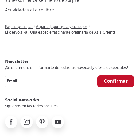
Yunessun, el Onsen lleno de sorpresas
Actividades al aire libre
Página principal
Viajar a Japón: guía y consejos
Breadcrumb
El ciervo sika : Una especie fascinante originaria de Asia Oriental
Newsletter
¡Sé el primero en informarte de todas las novedad y ofertas especiales!
Email
Social networks
Síguenos en las redes sociales
Facebook
Instagram
Pinterest
Youtube