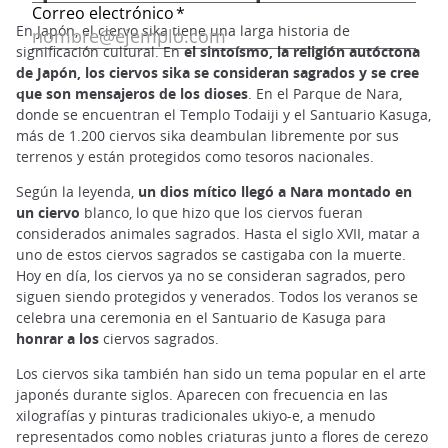
En Japón, el ciervo sika tiene una larga historia de
significación cultural. En
el sintoísmo, la religión autóctona
de Japón, los ciervos sika se consideran sagrados y se cree
que son mensajeros de los dioses
. En el Parque de Nara,
donde se encuentran el Templo Todaiji y el Santuario Kasuga,
más de 1.200 ciervos sika deambulan libremente por sus
terrenos y están protegidos como tesoros nacionales.
Según la leyenda,
un dios mítico llegó a Nara montado en
un ciervo
blanco, lo que hizo que los ciervos fueran
considerados animales sagrados. Hasta el siglo XVII, matar a
uno de estos ciervos sagrados se castigaba con la muerte.
Hoy en día, los ciervos ya no se consideran sagrados, pero
siguen siendo protegidos y venerados. Todos los veranos se
celebra una ceremonia en el Santuario de Kasuga para
honrar a los
ciervos sagrados.
Los ciervos sika también han sido un tema popular en el arte
japonés durante siglos. Aparecen con frecuencia en las
xilografías y pinturas tradicionales ukiyo-e, a menudo
representados como nobles criaturas junto a flores de cerezo