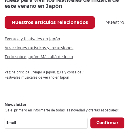
Ideas para vivir los festivales de música de
este verano en Japón
Nuestros artículos relacionados
Nuestros
Eventos y festivales en Japón
Atracciones turísticas y excursiones
Todo sobre Japón: Más allá de lo convencional
Página principal
Viajar a Japón: guía y consejos
Breadcrumb
Festivales musicales de verano en Japón
Newsletter
¡Sé el primero en informarte de todas las novedad y ofertas especiales!
Email