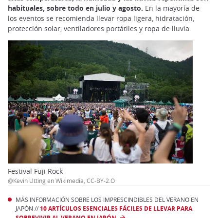
habituales, sobre todo en julio y agosto.
En la mayoría de
los eventos se recomienda llevar ropa ligera, hidratación,
protección solar, ventiladores portátiles y ropa de lluvia.
Festival Fuji Rock
@Kevin Utting en Wikimedia, CC-BY-2.O
MÁS INFORMACIÓN SOBRE LOS IMPRESCINDIBLES DEL VERANO EN
JAPÓN //
10 ARTÍCULOS ESENCIALES FÁCILES DE LLEVAR PARA
SOBREVIVIR AL VERANO EN JAPÓN