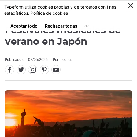
Facebook
Twitter
Instagram
Pinterest
Youtube
Tamaño
0
MENU
Festivales musicales de
verano en Japón
Publicado el : 07/05/2026
Por : Joshua
Close