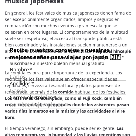
música japoneses
En general, los festivales de música japoneses tienen fama de
ser excepcionalmente organizados, limpios y seguros en
comparación con muchos eventos a gran escala que se
celebran en otros lugares. El comportamiento de la multitud
suele ser respetuoso, el acceso al transporte público está
bien coordinado y las instalaciones suelen mantenerse a un
alto nivel. Muchos festivales también hacen
especial hincapié
en la sostenibilidad medioambiental y el reciclaje.
La comida es otra parte importante de la experiencia. Los
recintos de los festivales suelen ofrecer especialidades
regionales, cerveza artesanal local y platos japoneses de
temporada, además de
la comida
habitual de los festivales.
Los festivales de acampada, como el Fuji Rock, también
crean comunidades temporales donde los asistentes pasan
varios días inmersos en la música y las actividades al aire
libre.
El tiempo veraniego, sin embargo, puede ser exigente.
Las
altas temperaturas, la humedad y las lluvias repentinas son