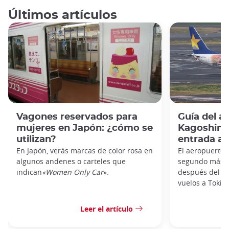
Últimos artículos
Vagones reservados para
Guía del a
mujeres en Japón: ¿cómo se
Kagoshima:
utilizan?
entrada al
En Japón, verás marcas de color rosa en
El aeropuerto 
algunos andenes o carteles que
segundo más t
indican
«Women Only Car
».
después del de
vuelos a Tokio,
Leer el artículo